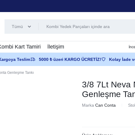
Tümü
Kombi Kart Tamiri
İletişim
İnc
 Kargoya Teslim
5000 ₺ üzeri KARGO ÜCRETİZ!
Kolay İade v
Conta Genleşme Tankı
3/8 7Lt Neva 
Genleşme Tan
Marka
Can Conta
Sto