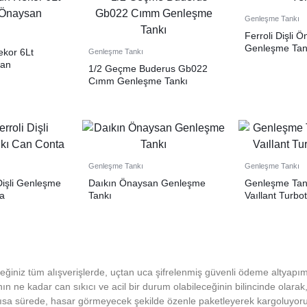
Genleşme Tankı
Ferroli Dişli 
Genleşme Tan
ekor 6Lt
Genleşme Tankı
san
1/2 Geçme Buderus Gb022
Cımm Genleşme Tankı
Genleşme Tankı
Genleşme Tankı
 Dişli Genleşme
Daıkın Önaysan Genleşme
Genleşme Tank
a
Tankı
Vaıllant Turbo
ğiniz tüm alışverişlerde, uçtan uca şifrelenmiş güvenli ödeme altyapım
nın ne kadar can sıkıcı ve acil bir durum olabileceğinin bilincinde olarak,
 kısa sürede, hasar görmeyecek şekilde özenle paketleyerek kargoluyoruz