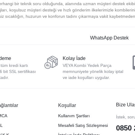
 herhangi bir teknik soru olduğunda, alanında uzman müşteri destek eki
ları, koşulsuz müşteri desteği ve hızlı gönderim ilkelerimizle kombilerin
isiz sıcaklığın, huzurun ve konforun tadını çıkarmaya vakit kaybetmeden
Ödeme
Kolay İade
 tüm kredi kartı
VEYA Kombi Yedek Parça
56 bit SSL sertifikası
memnuniyete yönelik kolay iptal
adır.
ve iade koşulları uygular.
Bize Ula
ğlantılar
Koşullar
MCA
Kullanım Şartları
İstek, sor
SL
Mesafeli Satış Sözleşmesi
0850 