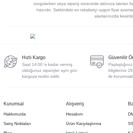
sorgularken veya sipariş sürecinde aklınıza takılan
hazırdır. Sektördeki en rekabetçi uygun fiyat avantaj
alanlarınızda kesint
Hızlı Kargo
Güvenilir 
Saat 14:00 'e kadar vermiş
Paylaştığınız
olduğunuz siparişler aynı gün
bilgileriniz 2
kargoya teslim edilir.
ile korunmakt
Kurumsal
Alışveriş
Ba
Hakkımızda
Hesabım
D
Satış Noktaları
Ürün Karşılaştırma
S