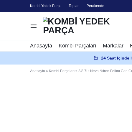
Kombi Yedek Parça
Toptan
Perakende
KOMBI
KOMBI
Anasayfa
Kombi Parçaları
Markalar
YEDEK
PARÇALARI
24 Saat İçinde
PARÇA
Anasayfa
»
Kombi Parçaları
»
3/8 7Lt Neva Nıtron Fellını Can 