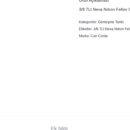
Ürün Açıklaması
3/8 7Lt Neva Nıtron Fe
Kategoriler:
Genleşme Tankı
Etiketler:
3/8 7Lt Neva Nıtron Fe
Marka:
Can Conta
Ek bilgi