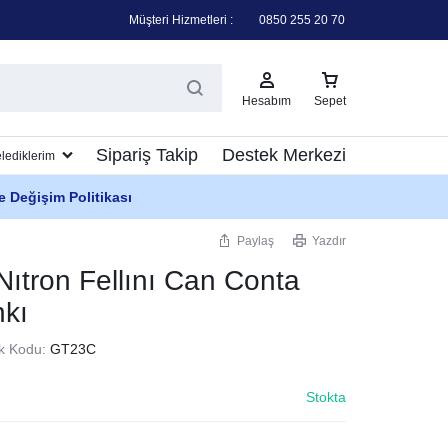
Müşteri Hizmetleri :
0850 255 20 70
Hesabım
Sepet
Sipariş Takip
Destek Merkezi
elediklerim
e Değişim Politikası
Paylaş
Yazdır
Nıtron Fellını Can Conta
kı
k Kodu:
GT23C
Stokta