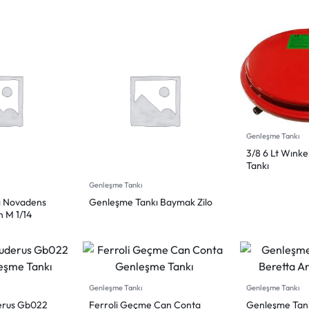
Genleşme Tankı
3/8 6 Lt Wınk
Tankı
Genleşme Tankı
ı Novadens
Genleşme Tankı Baymak Zilo
 M 1/14
Genleşme Tankı
Genleşme Tankı
erus Gb022
Ferroli Geçme Can Conta
Genleşme Tankı