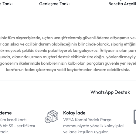
 Tankı
Genleşme Tankı
Beretta Arçeli
iz tüm alışverişlerde, uçtan uca şifrelenmiş güvenli ödeme altyapımız ve d
 can sıkıcı ve acil bir durum olabileceğinin bilincinde olarak, sipariş ettiğ
 görmeyecek şekilde özenle paketleyerek kargoluyoruz. İhtiyacınız olan par
duğunda, alanında uzman müşteri destek ekibimiz size doğru yönlendirmeyi 
 gönderim ilkelerimizle kombilerinizin kalbi olan parçaları güvenle yenileyeb
konforun tadını çıkarmaya vakit kaybetmeden devam edebilirsiniz.
Ödeme
Kolay İade
tüm kredi kartı
VEYA Kombi Yedek Parça
6 bit SSL sertifikası
memnuniyete yönelik kolay iptal
adır.
ve iade koşulları uygular.