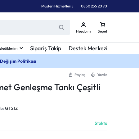
Müşteri Hizmetleri :
0850 255 20 70
Hesabım
Sepet
Sipariş Takip
Destek Merkezi
elediklerim
 Değişim Politikası
Paylaş
Yazdır
lmet Genleşme Tankı Çeşitli
du:
GT21Z
Stokta