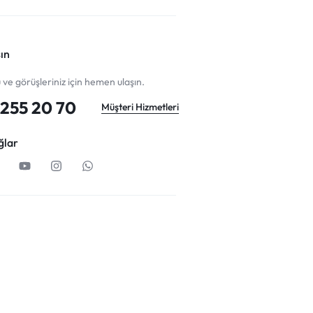
ın
u ve görüşleriniz için hemen ulaşın.
255 20 70
Müşteri Hizmetleri
ğlar