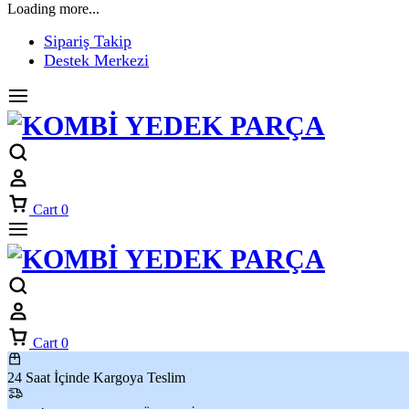
Loading more...
Sipariş Takip
Destek Merkezi
Cart
0
Cart
0
24 Saat İçinde Kargoya Teslim