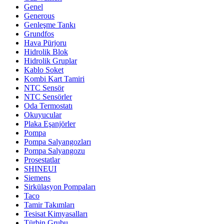
Genel
Generous
Genleşme Tankı
Grundfos
Hava Pürjoru
Hidrolik Blok
Hidrolik Gruplar
Kablo Soket
Kombi Kart Tamiri
NTC Sensör
NTC Sensörler
Oda Termostatı
Okuyucular
Plaka Eşanjörler
Pompa
Pompa Salyangozları
Pompa Salyangozu
Prosestatlar
SHINEUI
Siemens
Sirkülasyon Pompaları
Taco
Tamir Takımları
Tesisat Kimyasalları
Türbin Grubu