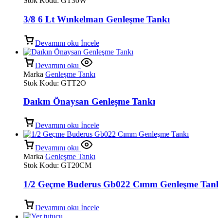
Stok Kodu:
GT30W
3/8 6 Lt Wınkelman Genleşme Tankı
Devamını oku
İncele
Devamını oku
Marka
Genleşme Tankı
Stok Kodu:
GTT2O
Daıkın Önaysan Genleşme Tankı
Devamını oku
İncele
Devamını oku
Marka
Genleşme Tankı
Stok Kodu:
GT20CM
1/2 Geçme Buderus Gb022 Cımm Genleşme Tan
Devamını oku
İncele