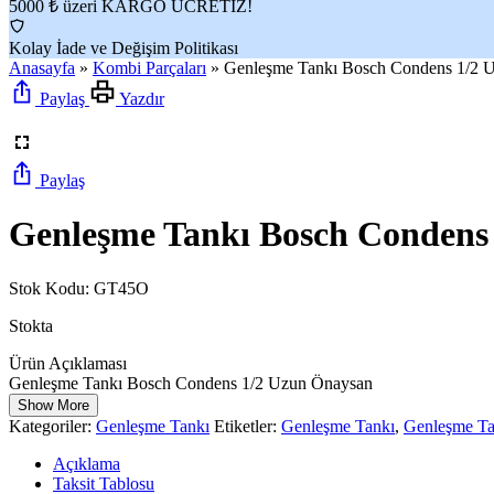
5000 ₺ üzeri KARGO ÜCRETİZ!
Kolay İade ve Değişim Politikası
Anasayfa
»
Kombi Parçaları
»
Genleşme Tankı Bosch Condens 1/2 
Paylaş
Yazdır
Paylaş
Genleşme Tankı Bosch Condens
Stok Kodu:
GT45O
Stokta
Ürün Açıklaması
Genleşme Tankı Bosch Condens 1/2 Uzun Önaysan
Show More
Kategoriler:
Genleşme Tankı
Etiketler:
Genleşme Tankı
,
Genleşme Ta
Açıklama
Taksit Tablosu