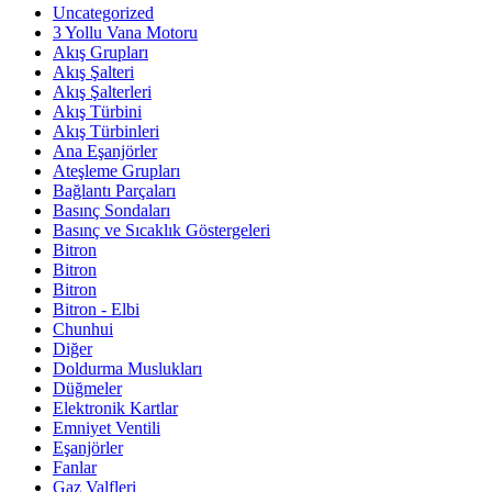
Uncategorized
3 Yollu Vana Motoru
Akış Grupları
Akış Şalteri
Akış Şalterleri
Akış Türbini
Akış Türbinleri
Ana Eşanjörler
Ateşleme Grupları
Bağlantı Parçaları
Basınç Sondaları
Basınç ve Sıcaklık Göstergeleri
Bitron
Bitron
Bitron
Bitron - Elbi
Chunhui
Diğer
Doldurma Muslukları
Düğmeler
Elektronik Kartlar
Emniyet Ventili
Eşanjörler
Fanlar
Gaz Valfleri