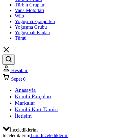
Türbin Grupları
Vana Motorları
Wilo
Yoğuşma Eşanjörleri
Yoğuşma Grubu
Yoğuşmalı Fanları
Tümü
Hesabım
Sepet
0
Anasayfa
Kombi Parçaları
Markalar
Kombi Kart Tamiri
İletişim
İncelediklerim
İncelediklerim
Tüm İncelediklerim