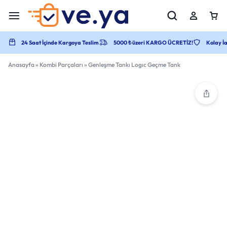
24 Saat İçinde Kargoya Teslim
5000 ₺ üzeri KARGO ÜCRETİZ!
Kolay İa
Anasayfa
»
Kombi Parçaları
»
Genleşme Tankı Logıc Geçme Tank