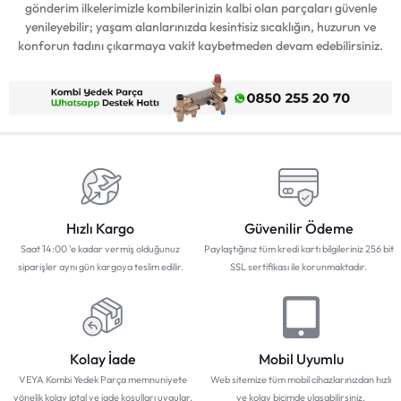
gönderim ilkelerimizle kombilerinizin kalbi olan parçaları güvenle
yenileyebilir; yaşam alanlarınızda kesintisiz sıcaklığın, huzurun ve
konforun tadını çıkarmaya vakit kaybetmeden devam edebilirsiniz.
Hızlı Kargo
Güvenilir Ödeme
Saat 14:00 'e kadar vermiş olduğunuz
Paylaştığınız tüm kredi kartı bilgileriniz 256 bit
siparişler aynı gün kargoya teslim edilir.
SSL sertifikası ile korunmaktadır.
Kolay İade
Mobil Uyumlu
VEYA Kombi Yedek Parça memnuniyete
Web sitemize tüm mobil cihazlarınızdan hızlı
yönelik kolay iptal ve iade koşulları uygular.
ve kolay biçimde ulaşabilirsiniz.