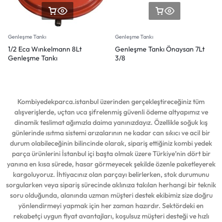
Genleşme Tankı
Genleşme Tankı
1/2 Eca Wınkelmann 8Lt
Genleşme Tankı Önaysan 7Lt
Genleşme Tankı
3/8
Kombiyedekparca.istanbul üzerinden gerçekleştireceğiniz tüm
alışverişlerde, uçtan uca şifrelenmiş güvenli ödeme altyapımız ve
dinamik teslimat ağımızla daima yanınızdayız. Özellikle soğuk kış
günlerinde ısıtma sistemi arızalarının ne kadar can sıkıcı ve acil bir
durum olabileceğinin bilincinde olarak, sipariş ettiğiniz kombi yedek
parça ürünlerini İstanbul içi başta olmak üzere Türkiye’nin dört bir
yanına en kısa sürede, hasar görmeyecek şekilde özenle paketleyerek
kargoluyoruz. İhtiyacınız olan parçayı belirlerken, stok durumunu
sorgularken veya sipariş sürecinde aklınıza takılan herhangi bir teknik
soru olduğunda, alanında uzman müşteri destek ekibimiz size doğru
yönlendirmeyi yapmak için her zaman hazırdır. Sektördeki en
rekabetçi uygun fiyat avantajları, koşulsuz müşteri desteği ve hızlı