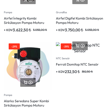
Pompa
Grundfos
Airfel İntegrity Kombi
Airfel Digifel Kombi Sirkülasyon
Sirkülasyon Pompa Motoru
Pompa Motoru
3.622,50
₺
3.750,00
₺
+ KDV
5.055,00
₺
+ KDV
5.055,00
₺
-29%
-39%
NTC Sensör
Ferroli Domitop NTC Sensör
232,50
₺
+ KDV
382,50
₺
Pompa
Alarko Seredans Super Kombi
Sirkülasyon Pompa Motoru