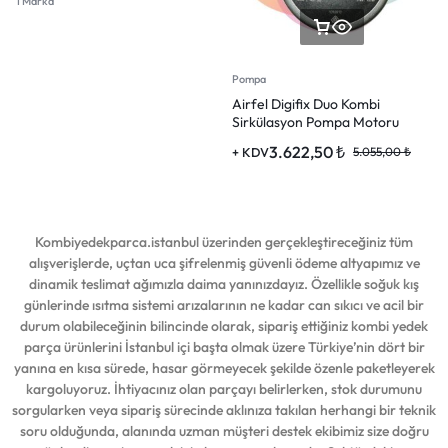
1 Marka
Pompa
Airfel Digifix Duo Kombi
Sirkülasyon Pompa Motoru
3.622,50
₺
+ KDV
5.055,00
₺
Kombiyedekparca.istanbul üzerinden gerçekleştireceğiniz tüm
alışverişlerde, uçtan uca şifrelenmiş güvenli ödeme altyapımız ve
dinamik teslimat ağımızla daima yanınızdayız. Özellikle soğuk kış
günlerinde ısıtma sistemi arızalarının ne kadar can sıkıcı ve acil bir
durum olabileceğinin bilincinde olarak, sipariş ettiğiniz kombi yedek
parça ürünlerini İstanbul içi başta olmak üzere Türkiye’nin dört bir
yanına en kısa sürede, hasar görmeyecek şekilde özenle paketleyerek
kargoluyoruz. İhtiyacınız olan parçayı belirlerken, stok durumunu
sorgularken veya sipariş sürecinde aklınıza takılan herhangi bir teknik
soru olduğunda, alanında uzman müşteri destek ekibimiz size doğru