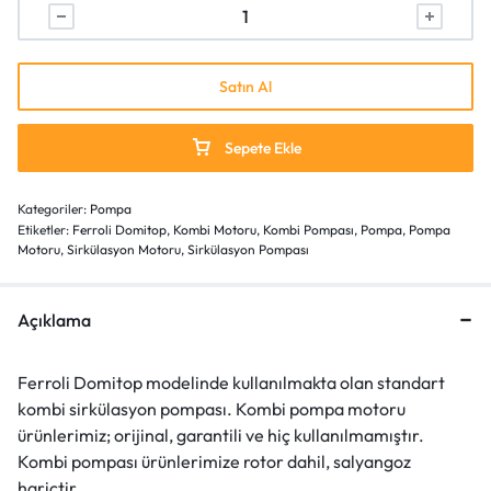
Satın Al
Sepete Ekle
Kategoriler:
Pompa
Etiketler:
Ferroli Domitop
,
Kombi Motoru
,
Kombi Pompası
,
Pompa
,
Pompa
Motoru
,
Sirkülasyon Motoru
,
Sirkülasyon Pompası
Açıklama
Ferroli Domitop modelinde kullanılmakta olan standart
kombi sirkülasyon pompası. Kombi pompa motoru
ürünlerimiz; orijinal, garantili ve hiç kullanılmamıştır.
Kombi pompası ürünlerimize rotor dahil, salyangoz
hariçtir.