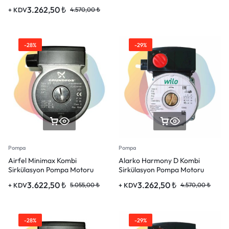
3.262,50
₺
+ KDV
4.570,00
₺
-28%
-29%
Pompa
Pompa
Airfel Minimax Kombi
Alarko Harmony D Kombi
Sirkülasyon Pompa Motoru
Sirkülasyon Pompa Motoru
3.622,50
₺
3.262,50
₺
+ KDV
5.055,00
₺
+ KDV
4.570,00
₺
-28%
-29%