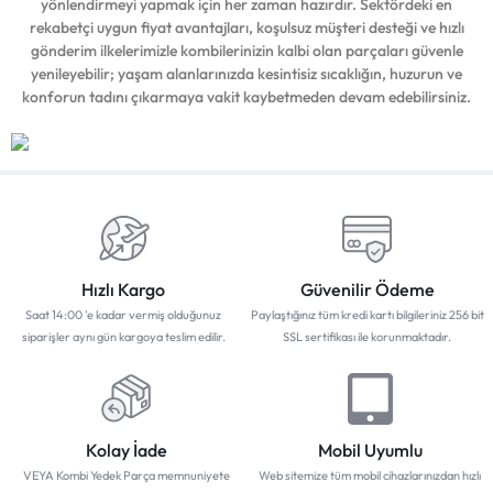
yönlendirmeyi yapmak için her zaman hazırdır. Sektördeki en
rekabetçi uygun fiyat avantajları, koşulsuz müşteri desteği ve hızlı
gönderim ilkelerimizle kombilerinizin kalbi olan parçaları güvenle
yenileyebilir; yaşam alanlarınızda kesintisiz sıcaklığın, huzurun ve
konforun tadını çıkarmaya vakit kaybetmeden devam edebilirsiniz.
Hızlı Kargo
Güvenilir Ödeme
Saat 14:00 'e kadar vermiş olduğunuz
Paylaştığınız tüm kredi kartı bilgileriniz 256 bit
siparişler aynı gün kargoya teslim edilir.
SSL sertifikası ile korunmaktadır.
Kolay İade
Mobil Uyumlu
VEYA Kombi Yedek Parça memnuniyete
Web sitemize tüm mobil cihazlarınızdan hızlı