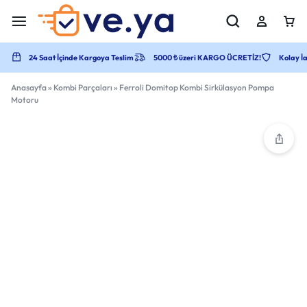
24 Saat İçinde Kargoya Teslim
5000 ₺ üzeri KARGO ÜCRETİZ!
Kolay İa
Anasayfa
»
Kombi Parçaları
»
Ferroli Domitop Kombi Sirkülasyon Pompa
Motoru