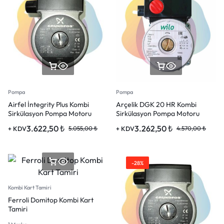
Pompa
Pompa
Airfel İntegrity Plus Kombi
Arçelik DGK 20 HR Kombi
Sirkülasyon Pompa Motoru
Sirkülasyon Pompa Motoru
3.622,50
₺
3.262,50
₺
+ KDV
5.055,00
₺
+ KDV
4.570,00
₺
-28%
Kombi Kart Tamiri
Ferroli Domitop Kombi Kart
Tamiri