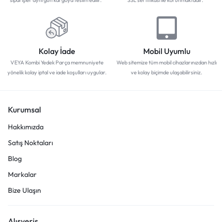
siparişler aynı gün kargoya teslim edilir.
SSL sertifikası ile korunmaktadır.
Kolay İade
Mobil Uyumlu
VEYA Kombi Yedek Parça memnuniyete
Web sitemize tüm mobil cihazlarınızdan hızlı
yönelik kolay iptal ve iade koşulları uygular.
ve kolay biçimde ulaşabilirsiniz.
Kurumsal
Hakkımızda
Satış Noktaları
Blog
Markalar
Bize Ulaşın
Alışveriş