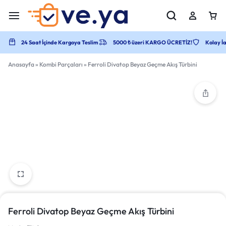
24 Saat İçinde Kargoya Teslim
5000 ₺ üzeri KARGO ÜCRETİZ!
Kolay İa
Anasayfa
»
Kombi Parçaları
»
Ferroli Divatop Beyaz Geçme Akış Türbini
Ferroli Divatop Beyaz Geçme Akış Türbini