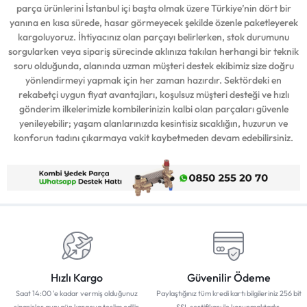
parça ürünlerini İstanbul içi başta olmak üzere Türkiye’nin dört bir
yanına en kısa sürede, hasar görmeyecek şekilde özenle paketleyerek
kargoluyoruz. İhtiyacınız olan parçayı belirlerken, stok durumunu
sorgularken veya sipariş sürecinde aklınıza takılan herhangi bir teknik
soru olduğunda, alanında uzman müşteri destek ekibimiz size doğru
yönlendirmeyi yapmak için her zaman hazırdır. Sektördeki en
rekabetçi uygun fiyat avantajları, koşulsuz müşteri desteği ve hızlı
gönderim ilkelerimizle kombilerinizin kalbi olan parçaları güvenle
yenileyebilir; yaşam alanlarınızda kesintisiz sıcaklığın, huzurun ve
konforun tadını çıkarmaya vakit kaybetmeden devam edebilirsiniz.
Hızlı Kargo
Güvenilir Ödeme
Saat 14:00 'e kadar vermiş olduğunuz
Paylaştığınız tüm kredi kartı bilgileriniz 256 bit