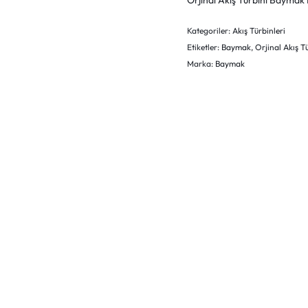
Orjinal Akış Türbini Baymak
Kategoriler:
Akış Türbinleri
Etiketler:
Baymak
,
Orjinal Akış T
Marka:
Baymak