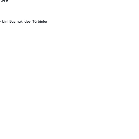
 İdee
ürbini Baymak İdee
,
Türbinler