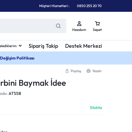
Müşteri Hizmetleri :
0850 255 20 70
Hesabım
Sepet
Sipariş Takip
Destek Merkezi
elediklerim
 Değişim Politikası
Paylaş
Yazdır
ürbini Baymak İdee
Kodu:
AT55B
Stokta