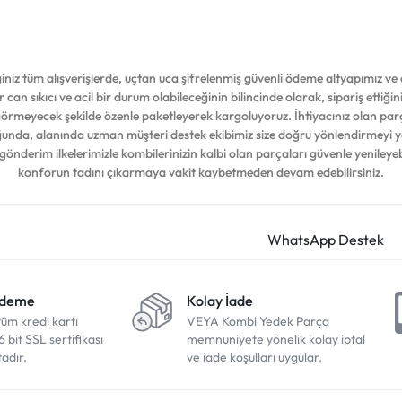
iz tüm alışverişlerde, uçtan uca şifrelenmiş güvenli ödeme altyapımız ve d
 can sıkıcı ve acil bir durum olabileceğinin bilincinde olarak, sipariş ettiğ
 görmeyecek şekilde özenle paketleyerek kargoluyoruz. İhtiyacınız olan par
duğunda, alanında uzman müşteri destek ekibimiz size doğru yönlendirmeyi 
 gönderim ilkelerimizle kombilerinizin kalbi olan parçaları güvenle yenileyeb
konforun tadını çıkarmaya vakit kaybetmeden devam edebilirsiniz.
Ödeme
Kolay İade
tüm kredi kartı
VEYA Kombi Yedek Parça
6 bit SSL sertifikası
memnuniyete yönelik kolay iptal
adır.
ve iade koşulları uygular.