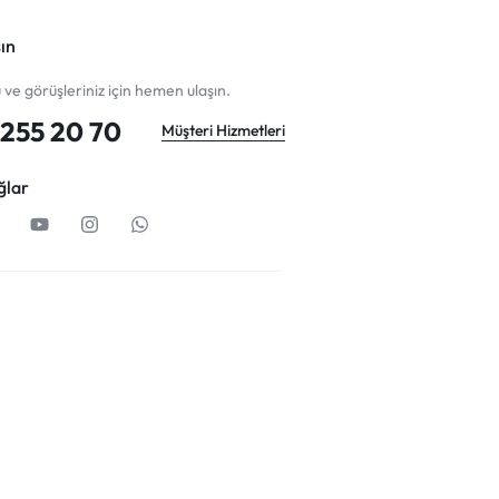
ın
u ve görüşleriniz için hemen ulaşın.
255 20 70
Müşteri Hizmetleri
ğlar