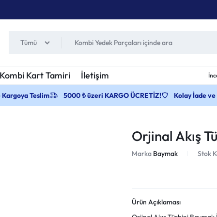
Tümü
Kombi Kart Tamiri
İletişim
İnc
e Kargoya Teslim
5000 ₺ üzeri KARGO ÜCRETİZ!
Kolay İade ve
Orjinal Akış T
Marka
Baymak
Stok 
Ürün Açıklaması