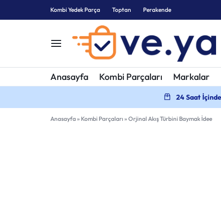
Kombi Yedek Parça
Toptan
Perakende
KOMBI
KOMBI
Anasayfa
Kombi Parçaları
Markalar
YEDEK
PARÇALARI
24 Saat İçind
PARÇA
Anasayfa
»
Kombi Parçaları
»
Orjinal Akış Türbini Baymak İdee