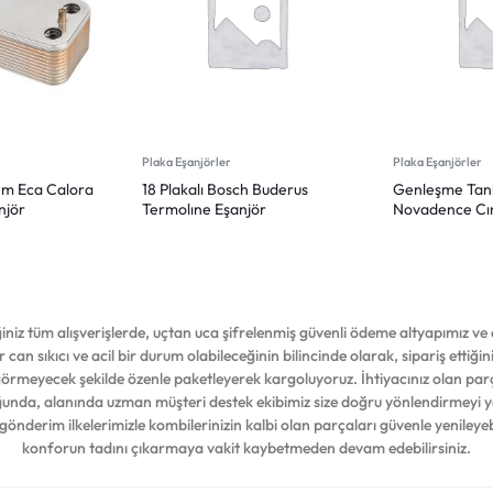
Plaka Eşanjörler
Plaka Eşanjörler
Mm Eca Calora
18 Plakalı Bosch Buderus
Genleşme Tank
njör
Termolıne Eşanjör
Novadence C
iz tüm alışverişlerde, uçtan uca şifrelenmiş güvenli ödeme altyapımız ve d
 can sıkıcı ve acil bir durum olabileceğinin bilincinde olarak, sipariş ettiğ
 görmeyecek şekilde özenle paketleyerek kargoluyoruz. İhtiyacınız olan par
duğunda, alanında uzman müşteri destek ekibimiz size doğru yönlendirmeyi 
 gönderim ilkelerimizle kombilerinizin kalbi olan parçaları güvenle yenileyeb
konforun tadını çıkarmaya vakit kaybetmeden devam edebilirsiniz.