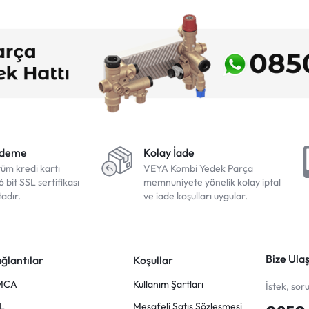
Ödeme
Kolay İade
tüm kredi kartı
VEYA Kombi Yedek Parça
6 bit SSL sertifikası
memnuniyete yönelik kolay iptal
adır.
ve iade koşulları uygular.
Bize Ulaş
ğlantılar
Koşullar
MCA
Kullanım Şartları
İstek, sor
L
Mesafeli Satış Sözleşmesi