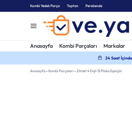
Kombi Yedek Parça
Toptan
Perakende
KOMBI
KOMBI
Anasayfa
Kombi Parçaları
Markalar
YEDEK
PARÇALARI
24 Saat İçind
PARÇA
Anasayfa
»
Kombi Parçaları
»
Zilmet 4 Dişli 12 Plaka Eşanjör