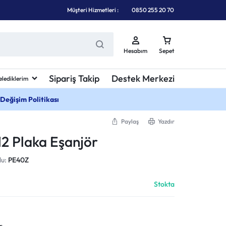
Müşteri Hizmetleri :
0850 255 20 70
Hesabım
Sepet
Sipariş Takip
Destek Merkezi
elediklerim
 Değişim Politikası
Paylaş
Yazdır
 12 Plaka Eşanjör
du:
PE40Z
Stokta