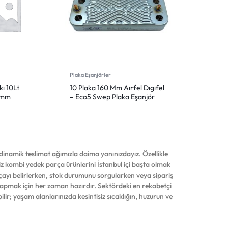
Plaka Eşanjörler
ı 10Lt
10 Plaka 160 Mm Aırfel Dıgıfel
ımm
– Eco5 Swep Plaka Eşanjör
inamik teslimat ağımızla daima yanınızdayız. Özellikle
iniz kombi yedek parça ürünlerini İstanbul içi başta olmak
çayı belirlerken, stok durumunu sorgularken veya sipariş
yapmak için her zaman hazırdır. Sektördeki en rekabetçi
ilir; yaşam alanlarınızda kesintisiz sıcaklığın, huzurun ve