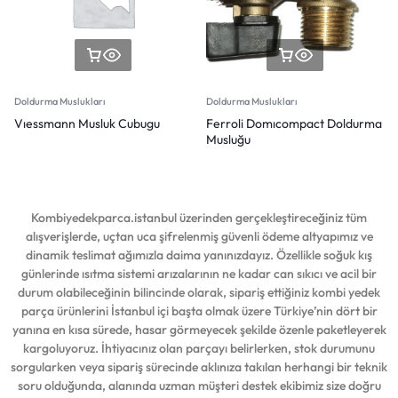
Doldurma Muslukları
Doldurma Muslukları
Vıessmann Musluk Cubugu
Ferroli Domıcompact Doldurma
Musluğu
Kombiyedekparca.istanbul üzerinden gerçekleştireceğiniz tüm
alışverişlerde, uçtan uca şifrelenmiş güvenli ödeme altyapımız ve
dinamik teslimat ağımızla daima yanınızdayız. Özellikle soğuk kış
günlerinde ısıtma sistemi arızalarının ne kadar can sıkıcı ve acil bir
durum olabileceğinin bilincinde olarak, sipariş ettiğiniz kombi yedek
parça ürünlerini İstanbul içi başta olmak üzere Türkiye’nin dört bir
yanına en kısa sürede, hasar görmeyecek şekilde özenle paketleyerek
kargoluyoruz. İhtiyacınız olan parçayı belirlerken, stok durumunu
sorgularken veya sipariş sürecinde aklınıza takılan herhangi bir teknik
soru olduğunda, alanında uzman müşteri destek ekibimiz size doğru