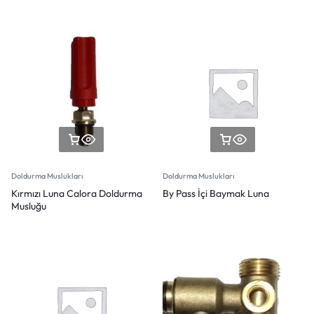
Doldurma Muslukları
Doldurma Muslukları
Kırmızı Luna Calora Doldurma
By Pass İçi Baymak Luna
Musluğu