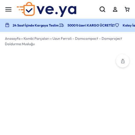
24 Saat İçinde Kargoya Teslim
5000 ₺ üzeri KARGO ÜCRETİZ!
Kolay İa
Anasayfa
»
Kombi Parçaları
»
Uzun Ferroli – Domıcompact – Domıproject
Doldurma Musluğu