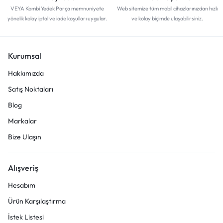
VEYA Kombi Yedek Parça memnuniyete
Web sitemize tüm mobil cihazlarınızdan hızlı
yönelik kolay iptal ve iade koşulları uygular.
ve kolay biçimde ulaşabilirsiniz.
Kurumsal
Hakkımızda
Satış Noktaları
Blog
Markalar
Bize Ulaşın
Alışveriş
Hesabım
Ürün Karşılaştırma
İstek Listesi