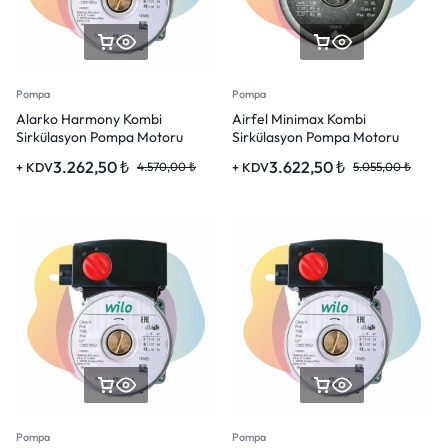
Pompa
Pompa
Alarko Harmony Kombi
Airfel Minimax Kombi
Sirkülasyon Pompa Motoru
Sirkülasyon Pompa Motoru
3.262,50
₺
3.622,50
₺
+ KDV
4.570,00
₺
+ KDV
5.055,00
₺
Pompa
Pompa