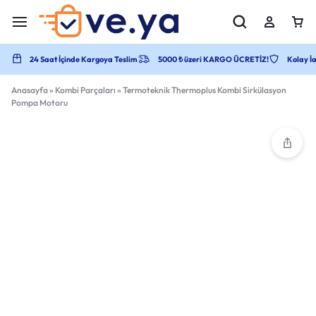
24 Saat İçinde Kargoya Teslim
5000 ₺ üzeri KARGO ÜCRETİZ!
Kolay İa
Anasayfa
»
Kombi Parçaları
»
Termoteknik Thermoplus Kombi Sirkülasyon
Pompa Motoru