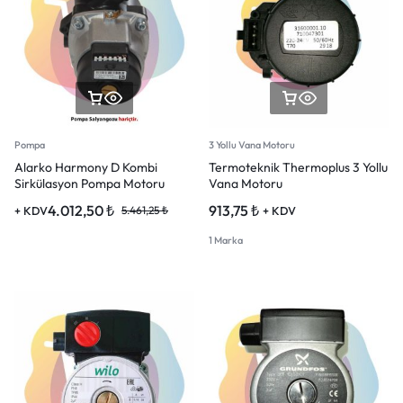
Pompa
3 Yollu Vana Motoru
Alarko Harmony D Kombi
Termoteknik Thermoplus 3 Yollu
Sirkülasyon Pompa Motoru
Vana Motoru
4.012,50
₺
913,75
₺
+ KDV
5.461,25
₺
+ KDV
1 Marka