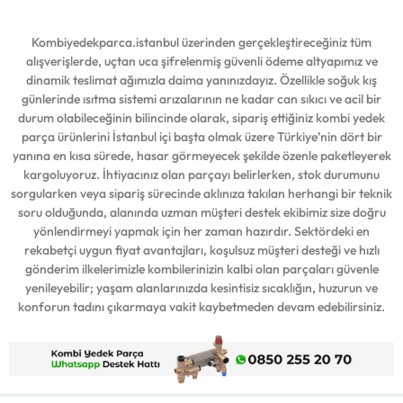
Kombiyedekparca.istanbul üzerinden gerçekleştireceğiniz tüm
alışverişlerde, uçtan uca şifrelenmiş güvenli ödeme altyapımız ve
dinamik teslimat ağımızla daima yanınızdayız. Özellikle soğuk kış
günlerinde ısıtma sistemi arızalarının ne kadar can sıkıcı ve acil bir
durum olabileceğinin bilincinde olarak, sipariş ettiğiniz kombi yedek
parça ürünlerini İstanbul içi başta olmak üzere Türkiye’nin dört bir
yanına en kısa sürede, hasar görmeyecek şekilde özenle paketleyerek
kargoluyoruz. İhtiyacınız olan parçayı belirlerken, stok durumunu
sorgularken veya sipariş sürecinde aklınıza takılan herhangi bir teknik
soru olduğunda, alanında uzman müşteri destek ekibimiz size doğru
yönlendirmeyi yapmak için her zaman hazırdır. Sektördeki en
rekabetçi uygun fiyat avantajları, koşulsuz müşteri desteği ve hızlı
gönderim ilkelerimizle kombilerinizin kalbi olan parçaları güvenle
yenileyebilir; yaşam alanlarınızda kesintisiz sıcaklığın, huzurun ve
konforun tadını çıkarmaya vakit kaybetmeden devam edebilirsiniz.