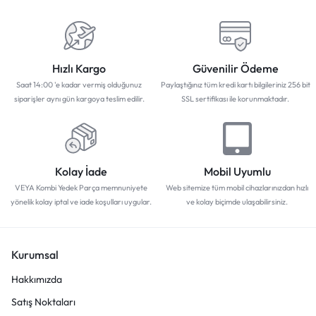
Hızlı Kargo
Güvenilir Ödeme
Saat 14:00 'e kadar vermiş olduğunuz
Paylaştığınız tüm kredi kartı bilgileriniz 256 bit
siparişler aynı gün kargoya teslim edilir.
SSL sertifikası ile korunmaktadır.
Kolay İade
Mobil Uyumlu
VEYA Kombi Yedek Parça memnuniyete
Web sitemize tüm mobil cihazlarınızdan hızlı
yönelik kolay iptal ve iade koşulları uygular.
ve kolay biçimde ulaşabilirsiniz.
Kurumsal
Hakkımızda
Satış Noktaları