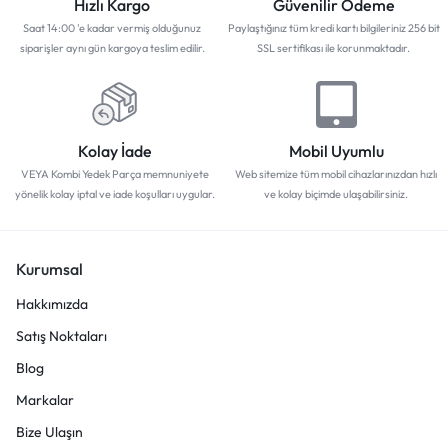
Hızlı Kargo
Güvenilir Ödeme
Saat 14:00 'e kadar vermiş olduğunuz
Paylaştığınız tüm kredi kartı bilgileriniz 256 bit
siparişler aynı gün kargoya teslim edilir.
SSL sertifikası ile korunmaktadır.
Kolay İade
Mobil Uyumlu
VEYA Kombi Yedek Parça memnuniyete
Web sitemize tüm mobil cihazlarınızdan hızlı
yönelik kolay iptal ve iade koşulları uygular.
ve kolay biçimde ulaşabilirsiniz.
Kurumsal
Hakkımızda
Satış Noktaları
Blog
Markalar
Bize Ulaşın