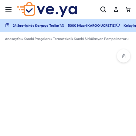
24 Saat İçinde Kargoya Teslim
5000 ₺ üzeri KARGO ÜCRETİZ!
Kolay İa
Anasayfa
»
Kombi Parçaları
»
Termoteknik Kombi Sirkülasyon Pompa Motoru