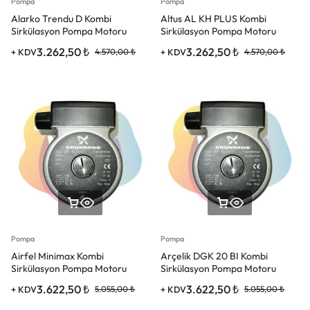
Pompa
Pompa
Alarko Trendu D Kombi
Altus AL KH PLUS Kombi
Sirkülasyon Pompa Motoru
Sirkülasyon Pompa Motoru
3.262,50
₺
3.262,50
₺
+ KDV
4.570,00
₺
+ KDV
4.570,00
₺
Pompa
Pompa
Airfel Minimax Kombi
Arçelik DGK 20 BI Kombi
Sirkülasyon Pompa Motoru
Sirkülasyon Pompa Motoru
3.622,50
₺
3.622,50
₺
+ KDV
5.055,00
₺
+ KDV
5.055,00
₺