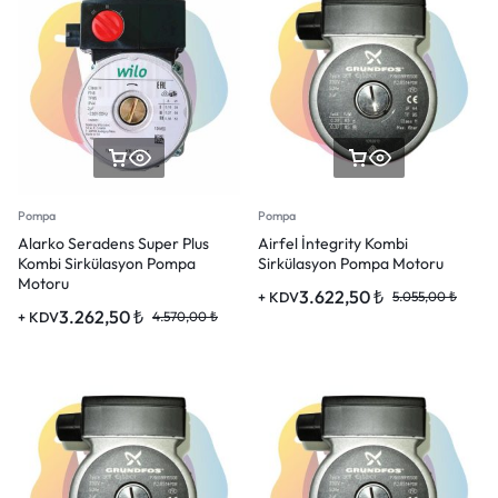
Pompa
Pompa
Alarko Seradens Super Plus
Airfel İntegrity Kombi
Kombi Sirkülasyon Pompa
Sirkülasyon Pompa Motoru
Motoru
3.622,50
₺
+ KDV
5.055,00
₺
3.262,50
₺
+ KDV
4.570,00
₺