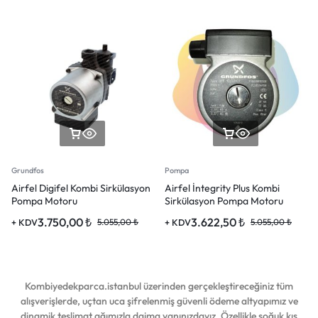
Grundfos
Pompa
Airfel Digifel Kombi Sirkülasyon
Airfel İntegrity Plus Kombi
Pompa Motoru
Sirkülasyon Pompa Motoru
3.750,00
₺
3.622,50
₺
+ KDV
5.055,00
₺
+ KDV
5.055,00
₺
Kombiyedekparca.istanbul üzerinden gerçekleştireceğiniz tüm
alışverişlerde, uçtan uca şifrelenmiş güvenli ödeme altyapımız ve
dinamik teslimat ağımızla daima yanınızdayız. Özellikle soğuk kış