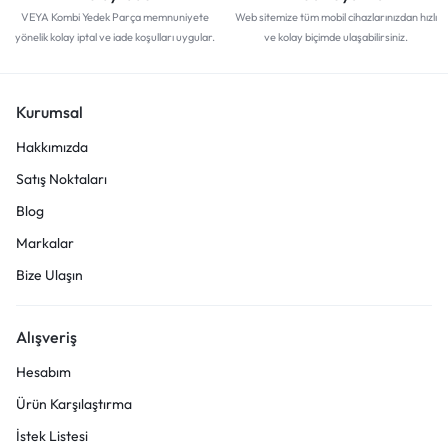
VEYA Kombi Yedek Parça memnuniyete
Web sitemize tüm mobil cihazlarınızdan hızlı
yönelik kolay iptal ve iade koşulları uygular.
ve kolay biçimde ulaşabilirsiniz.
Kurumsal
Hakkımızda
Satış Noktaları
Blog
Markalar
Bize Ulaşın
Alışveriş
Hesabım
Ürün Karşılaştırma
İstek Listesi