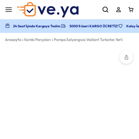
24 Saat İçinde Kargoya Teslim
5000 ₺ üzeri KARGO ÜCRETİZ!
Kolay İa
Anasayfa
»
Kombi Parçaları
»
Pompa Salyangozu Vaıllant Turbotec Yerli