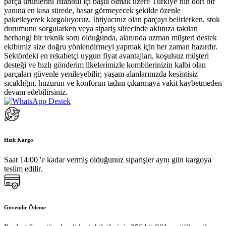
parça ürünlerini İstanbul içi başta olmak üzere Türkiye’nin dört bir
yanına en kısa sürede, hasar görmeyecek şekilde özenle
paketleyerek kargoluyoruz. İhtiyacınız olan parçayı belirlerken, stok
durumunu sorgularken veya sipariş sürecinde aklınıza takılan
herhangi bir teknik soru olduğunda, alanında uzman müşteri destek
ekibimiz size doğru yönlendirmeyi yapmak için her zaman hazırdır.
Sektördeki en rekabetçi uygun fiyat avantajları, koşulsuz müşteri
desteği ve hızlı gönderim ilkelerimizle kombilerinizin kalbi olan
parçaları güvenle yenileyebilir; yaşam alanlarınızda kesintisiz
sıcaklığın, huzurun ve konforun tadını çıkarmaya vakit kaybetmeden
devam edebilirsiniz.
Hızlı Kargo
Saat 14:00 'e kadar vermiş olduğunuz siparişler aynı gün kargoya
teslim edilir.
Güvenilir Ödeme