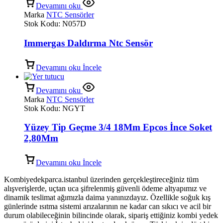
Devamını oku
Marka
NTC Sensörler
Stok Kodu:
N057D
Immergas Daldırma Ntc Sensör
Devamını oku
İncele
Devamını oku
Marka
NTC Sensörler
Stok Kodu:
NGYT
Yüzey Tip Geçme 3/4 18Mm Epcos İnce Soket
2,80Mm
Devamını oku
İncele
Kombiyedekparca.istanbul üzerinden gerçekleştireceğiniz tüm
alışverişlerde, uçtan uca şifrelenmiş güvenli ödeme altyapımız ve
dinamik teslimat ağımızla daima yanınızdayız. Özellikle soğuk kış
günlerinde ısıtma sistemi arızalarının ne kadar can sıkıcı ve acil bir
durum olabileceğinin bilincinde olarak, sipariş ettiğiniz kombi yedek