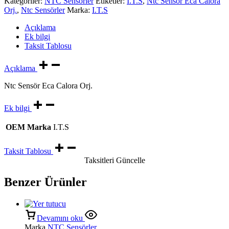
Kategoriler:
NTC Sensörler
Etiketler:
I.T.S
,
Ntc Sensör Eca Calora
Orj.
,
Ntc Sensörler
Marka:
I.T.S
Açıklama
Ek bilgi
Taksit Tablosu
Açıklama
Ntc Sensör Eca Calora Orj.
Ek bilgi
OEM Marka
I.T.S
Taksit Tablosu
Taksitleri Güncelle
Benzer Ürünler
Devamını oku
Marka
NTC Sensörler