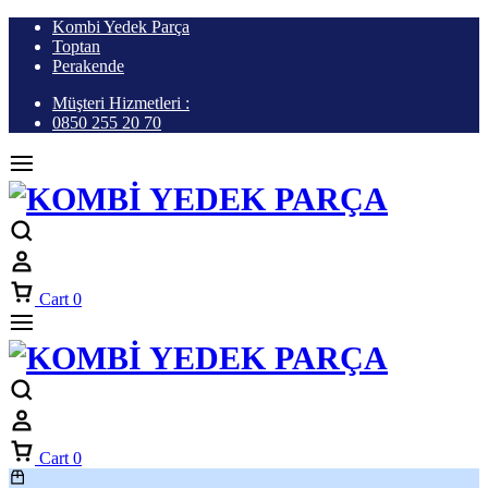
Kombi Yedek Parça
Toptan
Perakende
Müşteri Hizmetleri :
0850 255 20 70
Cart
0
Cart
0