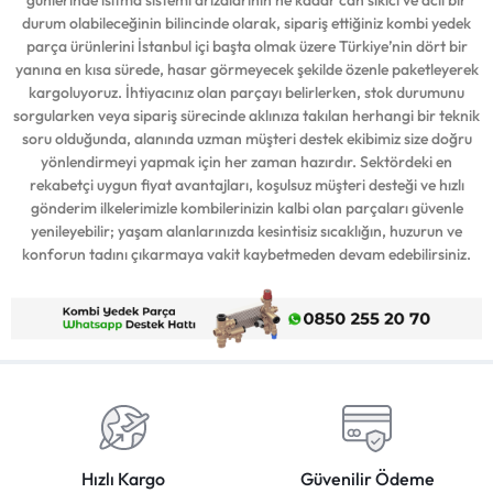
günlerinde ısıtma sistemi arızalarının ne kadar can sıkıcı ve acil bir
durum olabileceğinin bilincinde olarak, sipariş ettiğiniz kombi yedek
parça ürünlerini İstanbul içi başta olmak üzere Türkiye’nin dört bir
yanına en kısa sürede, hasar görmeyecek şekilde özenle paketleyerek
kargoluyoruz. İhtiyacınız olan parçayı belirlerken, stok durumunu
sorgularken veya sipariş sürecinde aklınıza takılan herhangi bir teknik
soru olduğunda, alanında uzman müşteri destek ekibimiz size doğru
yönlendirmeyi yapmak için her zaman hazırdır. Sektördeki en
rekabetçi uygun fiyat avantajları, koşulsuz müşteri desteği ve hızlı
gönderim ilkelerimizle kombilerinizin kalbi olan parçaları güvenle
yenileyebilir; yaşam alanlarınızda kesintisiz sıcaklığın, huzurun ve
konforun tadını çıkarmaya vakit kaybetmeden devam edebilirsiniz.
Hızlı Kargo
Güvenilir Ödeme