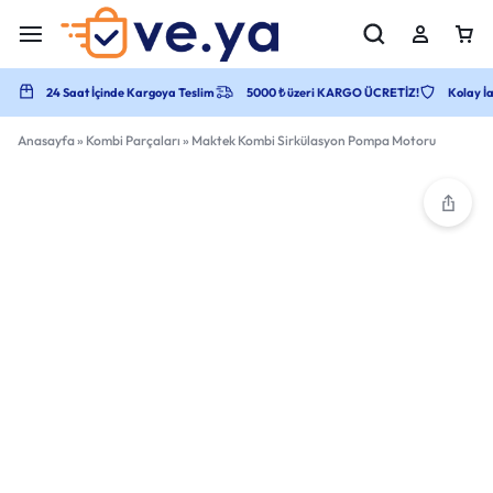
24 Saat İçinde Kargoya Teslim
5000 ₺ üzeri KARGO ÜCRETİZ!
Kolay İa
Anasayfa
»
Kombi Parçaları
»
Maktek Kombi Sirkülasyon Pompa Motoru