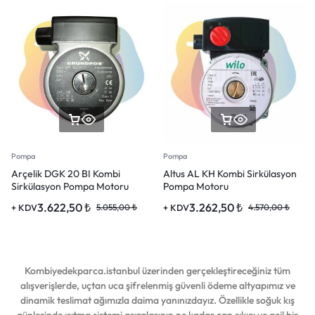
Pompa
Pompa
Arçelik DGK 20 BI Kombi
Altus AL KH Kombi Sirkülasyon
Sirkülasyon Pompa Motoru
Pompa Motoru
3.622,50
₺
3.262,50
₺
+ KDV
5.055,00
₺
+ KDV
4.570,00
₺
Kombiyedekparca.istanbul üzerinden gerçekleştireceğiniz tüm
alışverişlerde, uçtan uca şifrelenmiş güvenli ödeme altyapımız ve
dinamik teslimat ağımızla daima yanınızdayız. Özellikle soğuk kış