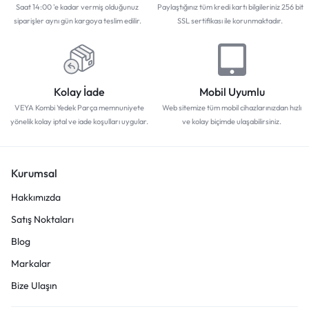
Saat 14:00 'e kadar vermiş olduğunuz
Paylaştığınız tüm kredi kartı bilgileriniz 256 bit
siparişler aynı gün kargoya teslim edilir.
SSL sertifikası ile korunmaktadır.
Kolay İade
Mobil Uyumlu
VEYA Kombi Yedek Parça memnuniyete
Web sitemize tüm mobil cihazlarınızdan hızlı
yönelik kolay iptal ve iade koşulları uygular.
ve kolay biçimde ulaşabilirsiniz.
Kurumsal
Hakkımızda
Satış Noktaları
Blog
Markalar
Bize Ulaşın