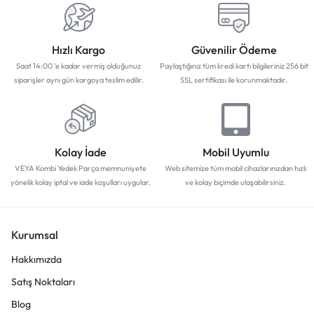
Hızlı Kargo
Güvenilir Ödeme
Saat 14:00 'e kadar vermiş olduğunuz
Paylaştığınız tüm kredi kartı bilgileriniz 256 bit
siparişler aynı gün kargoya teslim edilir.
SSL sertifikası ile korunmaktadır.
Kolay İade
Mobil Uyumlu
VEYA Kombi Yedek Parça memnuniyete
Web sitemize tüm mobil cihazlarınızdan hızlı
yönelik kolay iptal ve iade koşulları uygular.
ve kolay biçimde ulaşabilirsiniz.
Kurumsal
Hakkımızda
Satış Noktaları
Blog