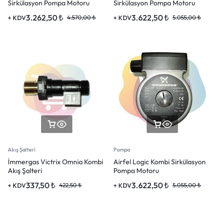
Sirkülasyon Pompa Motoru
Sirkülasyon Pompa Motoru
3.262,50
₺
3.622,50
₺
+ KDV
4.570,00
₺
+ KDV
5.055,00
₺
Akış Şalteri
Pompa
İmmergas Victrix Omnia Kombi
Airfel Logic Kombi Sirkülasyon
Akış Şalteri
Pompa Motoru
337,50
₺
3.622,50
₺
+ KDV
422,50
₺
+ KDV
5.055,00
₺