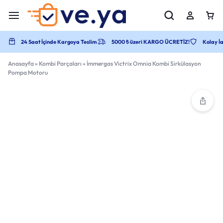
24 Saat İçinde Kargoya Teslim
5000 ₺ üzeri KARGO ÜCRETİZ!
Kolay İa
Anasayfa
»
Kombi Parçaları
»
İmmergas Victrix Omnia Kombi Sirkülasyon
Pompa Motoru