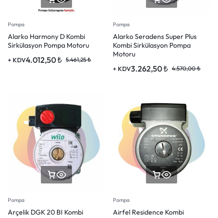
Pompa
Pompa
Alarko Harmony D Kombi
Alarko Seradens Super Plus
Sirkülasyon Pompa Motoru
Kombi Sirkülasyon Pompa
Motoru
4.012,50
₺
+ KDV
5.461,25
₺
3.262,50
₺
+ KDV
4.570,00
₺
Pompa
Pompa
Arçelik DGK 20 BI Kombi
Airfel Residence Kombi