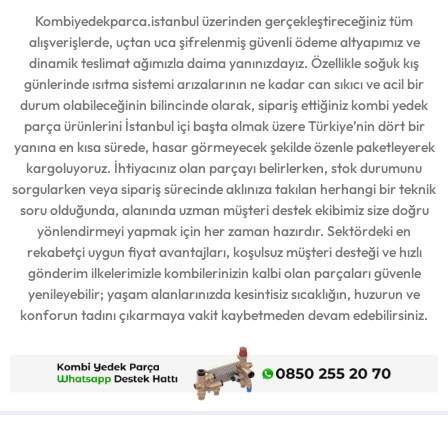
Kombiyedekparca.istanbul üzerinden gerçekleştireceğiniz tüm
alışverişlerde, uçtan uca şifrelenmiş güvenli ödeme altyapımız ve
dinamik teslimat ağımızla daima yanınızdayız. Özellikle soğuk kış
günlerinde ısıtma sistemi arızalarının ne kadar can sıkıcı ve acil bir
durum olabileceğinin bilincinde olarak, sipariş ettiğiniz kombi yedek
parça ürünlerini İstanbul içi başta olmak üzere Türkiye’nin dört bir
yanına en kısa sürede, hasar görmeyecek şekilde özenle paketleyerek
kargoluyoruz. İhtiyacınız olan parçayı belirlerken, stok durumunu
sorgularken veya sipariş sürecinde aklınıza takılan herhangi bir teknik
soru olduğunda, alanında uzman müşteri destek ekibimiz size doğru
yönlendirmeyi yapmak için her zaman hazırdır. Sektördeki en
rekabetçi uygun fiyat avantajları, koşulsuz müşteri desteği ve hızlı
gönderim ilkelerimizle kombilerinizin kalbi olan parçaları güvenle
yenileyebilir; yaşam alanlarınızda kesintisiz sıcaklığın, huzurun ve
konforun tadını çıkarmaya vakit kaybetmeden devam edebilirsiniz.