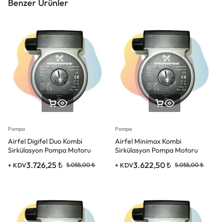
Benzer Ürünler
Pompa
Pompa
Airfel Digifel Duo Kombi
Airfel Minimax Kombi
Sirkülasyon Pompa Motoru
Sirkülasyon Pompa Motoru
3.726,25
₺
3.622,50
₺
+ KDV
5.055,00
₺
+ KDV
5.055,00
₺