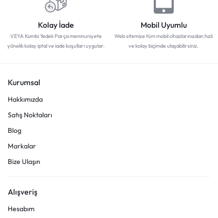
Kolay İade
Mobil Uyumlu
VEYA Kombi Yedek Parça memnuniyete
Web sitemize tüm mobil cihazlarınızdan hızlı
yönelik kolay iptal ve iade koşulları uygular.
ve kolay biçimde ulaşabilirsiniz.
Kurumsal
Hakkımızda
Satış Noktaları
Blog
Markalar
Bize Ulaşın
Alışveriş
Hesabım