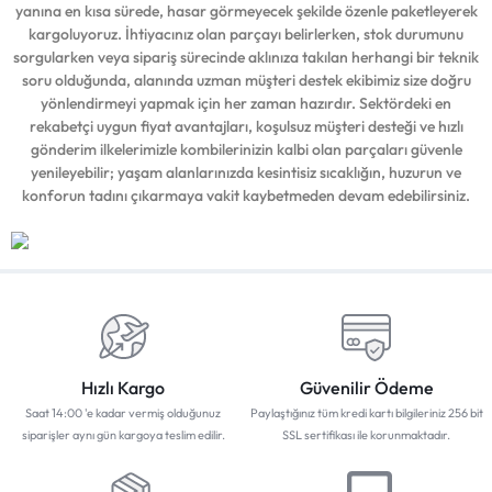
yanına en kısa sürede, hasar görmeyecek şekilde özenle paketleyerek
kargoluyoruz. İhtiyacınız olan parçayı belirlerken, stok durumunu
sorgularken veya sipariş sürecinde aklınıza takılan herhangi bir teknik
soru olduğunda, alanında uzman müşteri destek ekibimiz size doğru
yönlendirmeyi yapmak için her zaman hazırdır. Sektördeki en
rekabetçi uygun fiyat avantajları, koşulsuz müşteri desteği ve hızlı
gönderim ilkelerimizle kombilerinizin kalbi olan parçaları güvenle
yenileyebilir; yaşam alanlarınızda kesintisiz sıcaklığın, huzurun ve
konforun tadını çıkarmaya vakit kaybetmeden devam edebilirsiniz.
Hızlı Kargo
Güvenilir Ödeme
Saat 14:00 'e kadar vermiş olduğunuz
Paylaştığınız tüm kredi kartı bilgileriniz 256 bit
siparişler aynı gün kargoya teslim edilir.
SSL sertifikası ile korunmaktadır.