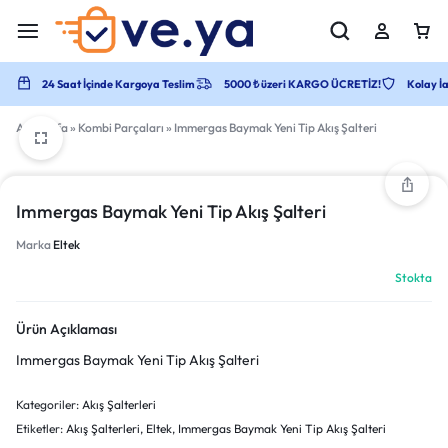
24 Saat İçinde Kargoya Teslim
5000 ₺ üzeri KARGO ÜCRETİZ!
Kolay İa
Anasayfa
»
Kombi Parçaları
»
Immergas Baymak Yeni Tip Akış Şalteri
Immergas Baymak Yeni Tip Akış Şalteri
Marka
Eltek
Stokta
Ürün Açıklaması
Immergas Baymak Yeni Tip Akış Şalteri
Kategoriler:
Akış Şalterleri
Etiketler:
Akış Şalterleri
,
Eltek
,
Immergas Baymak Yeni Tip Akış Şalteri