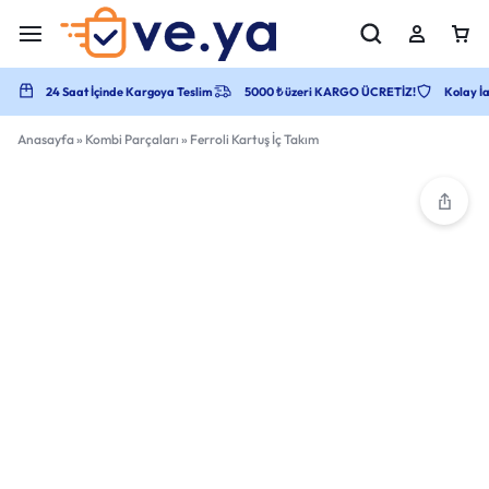
24 Saat İçinde Kargoya Teslim
5000 ₺ üzeri KARGO ÜCRETİZ!
Kolay İa
Anasayfa
»
Kombi Parçaları
»
Ferroli Kartuş İç Takım