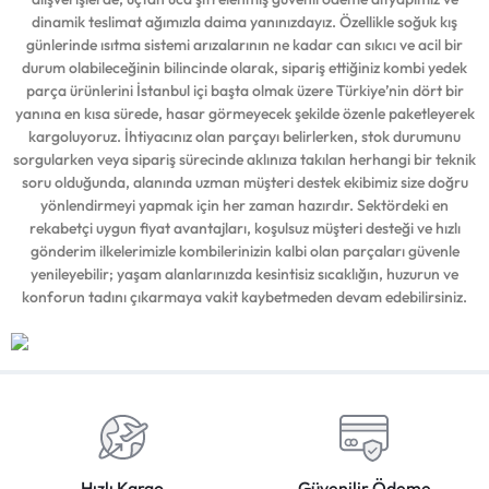
dinamik teslimat ağımızla daima yanınızdayız. Özellikle soğuk kış
günlerinde ısıtma sistemi arızalarının ne kadar can sıkıcı ve acil bir
durum olabileceğinin bilincinde olarak, sipariş ettiğiniz kombi yedek
parça ürünlerini İstanbul içi başta olmak üzere Türkiye’nin dört bir
yanına en kısa sürede, hasar görmeyecek şekilde özenle paketleyerek
kargoluyoruz. İhtiyacınız olan parçayı belirlerken, stok durumunu
sorgularken veya sipariş sürecinde aklınıza takılan herhangi bir teknik
soru olduğunda, alanında uzman müşteri destek ekibimiz size doğru
yönlendirmeyi yapmak için her zaman hazırdır. Sektördeki en
rekabetçi uygun fiyat avantajları, koşulsuz müşteri desteği ve hızlı
gönderim ilkelerimizle kombilerinizin kalbi olan parçaları güvenle
yenileyebilir; yaşam alanlarınızda kesintisiz sıcaklığın, huzurun ve
konforun tadını çıkarmaya vakit kaybetmeden devam edebilirsiniz.
Hızlı Kargo
Güvenilir Ödeme