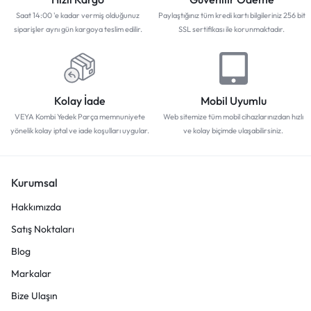
Saat 14:00 'e kadar vermiş olduğunuz
Paylaştığınız tüm kredi kartı bilgileriniz 256 bit
siparişler aynı gün kargoya teslim edilir.
SSL sertifikası ile korunmaktadır.
Kolay İade
Mobil Uyumlu
VEYA Kombi Yedek Parça memnuniyete
Web sitemize tüm mobil cihazlarınızdan hızlı
yönelik kolay iptal ve iade koşulları uygular.
ve kolay biçimde ulaşabilirsiniz.
Kurumsal
Hakkımızda
Satış Noktaları
Blog
Markalar
Bize Ulaşın