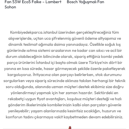
Fan 53W Eco5 Falke – Lambert
Bosch Yoğuşmalı Fan
Sohon
Kombiyedekparca.istanbul üzerinden gerçekleştireceğiniz tüm
alışverişlerde, uçtan uca şifrelenmiş güvenli ödeme altyapımız ve
dinamik teslimat ağımızla daima yanınızdayız. Özellikle soğuk kış
günlerinde ısıtma sistemi arızalarının ne kadar can sıkıcı ve acil bir
durum olabileceğinin bilincinde olarak, sipariş ettiğiniz kombi yedek
parça ürünlerini İstanbul içi başta olmak üzere Türkiye’nin dört bir
yanına en kısa sürede, hasar görmeyecek şekilde özenle paketleyerek
kargoluyoruz. İhtiyacınız olan parçayı belirlerken, stok durumunu
sorgularken veya sipariş sürecinde aklınıza takılan herhangi bir teknik
soru olduğunda, alanında uzman müşteri destek ekibimiz size doğru
yönlendirmeyi yapmak için her zaman hazırdır. Sektördeki en
rekabetçi uygun fiyat avantajları, koşulsuz müşteri desteği ve hızlı
gönderim ilkelerimizle kombilerinizin kalbi olan parçaları güvenle
yenileyebilir; yaşam alanlarınızda kesintisiz sıcaklığın, huzurun ve
konforun tadını çıkarmaya vakit kaybetmeden devam edebilirsiniz.