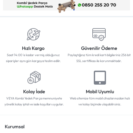
Hızlı Kargo
Güvenilir Ödeme
Saat 14:00 'e kadar vermiş olduğunuz
Paylaştığınız tüm kredi kartı bilgileriniz 256 bit
siparişler aynı gün kargoya teslim edilir.
SSL sertifikası ile korunmaktadır.
Kolay İade
Mobil Uyumlu
VEYA Kombi Yedek Parça memnuniyete
Web sitemize tüm mobil cihazlarınızdan hızlı
yönelik kolay iptal ve iade koşulları uygular.
ve kolay biçimde ulaşabilirsiniz.
Kurumsal