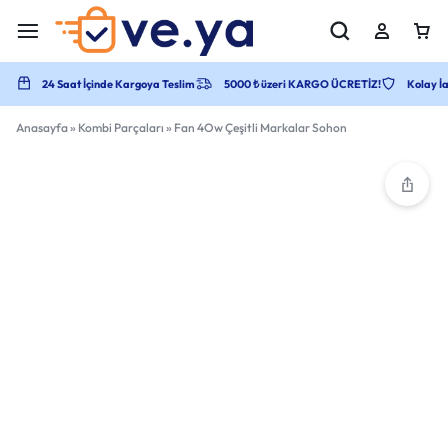
24 Saat İçinde Kargoya Teslim
5000 ₺ üzeri KARGO ÜCRETİZ!
Kolay İa
Anasayfa
»
Kombi Parçaları
»
Fan 4Ow Çeşitli Markalar Sohon