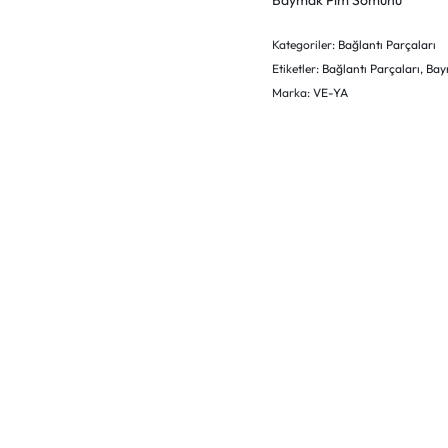
Baymak Pim Somunu
Kategoriler:
Bağlantı Parçaları
Etiketler:
Bağlantı Parçaları
,
Bay
Marka:
VE-YA