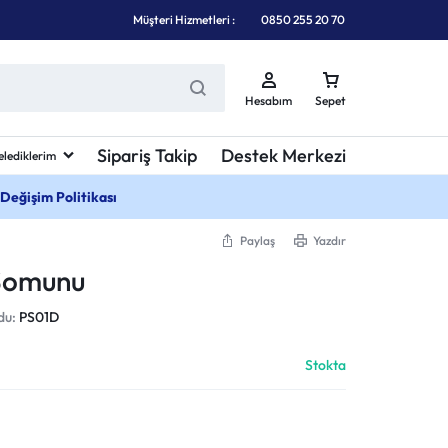
Müşteri Hizmetleri :
0850 255 20 70
Hesabım
Sepet
Sipariş Takip
Destek Merkezi
elediklerim
 Değişim Politikası
Paylaş
Yazdır
Somunu
du:
PS01D
Stokta