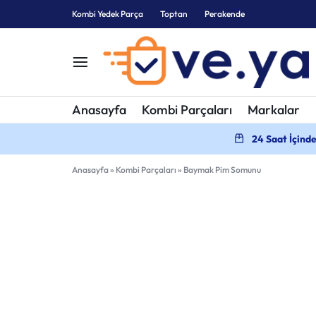
Kombi Yedek Parça
Toptan
Perakende
KOMBI
KOMBI
Anasayfa
Kombi Parçaları
Markalar
YEDEK
PARÇALARI
24 Saat İçind
PARÇA
Anasayfa
»
Kombi Parçaları
»
Baymak Pim Somunu