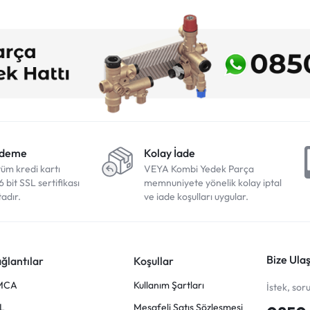
Ödeme
Kolay İade
tüm kredi kartı
VEYA Kombi Yedek Parça
6 bit SSL sertifikası
memnuniyete yönelik kolay iptal
adır.
ve iade koşulları uygular.
Bize Ulaş
ğlantılar
Koşullar
MCA
Kullanım Şartları
İstek, sor
L
Mesafeli Satış Sözleşmesi