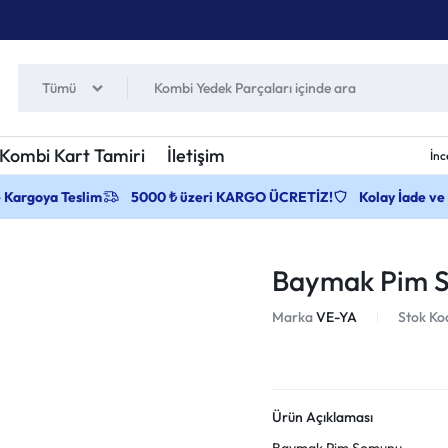
Tümü
Kombi Kart Tamiri
İletişim
İnc
e Kargoya Teslim
5000 ₺ üzeri KARGO ÜCRETİZ!
Kolay İade ve
Baymak Pim 
Marka
VE-YA
Stok Ko
Ürün Açıklaması