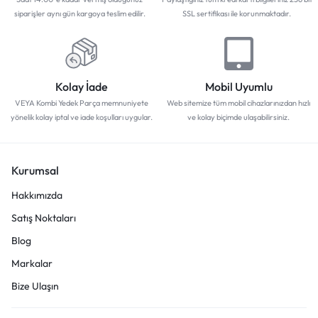
siparişler aynı gün kargoya teslim edilir.
SSL sertifikası ile korunmaktadır.
Kolay İade
Mobil Uyumlu
VEYA Kombi Yedek Parça memnuniyete
Web sitemize tüm mobil cihazlarınızdan hızlı
yönelik kolay iptal ve iade koşulları uygular.
ve kolay biçimde ulaşabilirsiniz.
Kurumsal
Hakkımızda
Satış Noktaları
Blog
Markalar
Bize Ulaşın