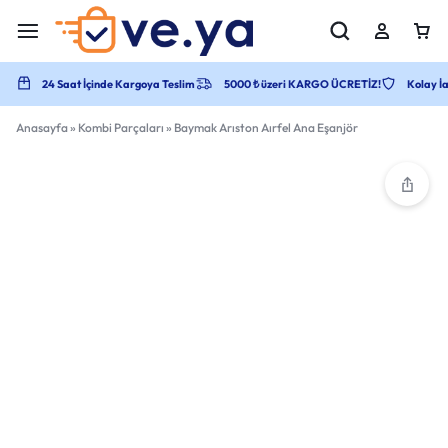
24 Saat İçinde Kargoya Teslim
5000 ₺ üzeri KARGO ÜCRETİZ!
Kolay İa
Anasayfa
»
Kombi Parçaları
»
Baymak Arıston Aırfel Ana Eşanjör