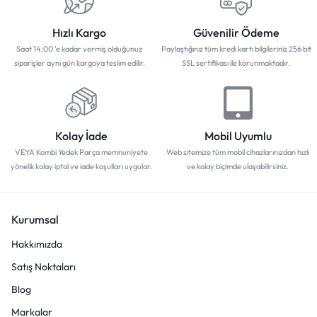
Hızlı Kargo
Güvenilir Ödeme
Saat 14:00 'e kadar vermiş olduğunuz
Paylaştığınız tüm kredi kartı bilgileriniz 256 bit
siparişler aynı gün kargoya teslim edilir.
SSL sertifikası ile korunmaktadır.
Kolay İade
Mobil Uyumlu
VEYA Kombi Yedek Parça memnuniyete
Web sitemize tüm mobil cihazlarınızdan hızlı
yönelik kolay iptal ve iade koşulları uygular.
ve kolay biçimde ulaşabilirsiniz.
Kurumsal
Hakkımızda
Satış Noktaları
Blog
Markalar