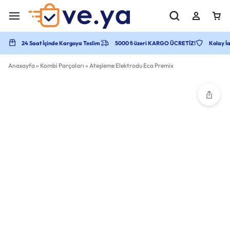
24 Saat İçinde Kargoya Teslim
5000 ₺ üzeri KARGO ÜCRETİZ!
Kolay İa
Anasayfa
»
Kombi Parçaları
»
Ateşleme Elektrodu Eca Premix