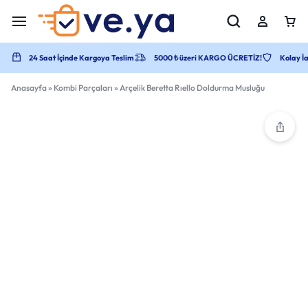
24 Saat İçinde Kargoya Teslim
5000 ₺ üzeri KARGO ÜCRETİZ!
Kolay İa
Anasayfa
»
Kombi Parçaları
»
Arçelik Beretta Rıello Doldurma Musluğu