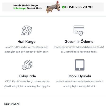
Hızlı Kargo
Güvenilir Ödeme
Saat 14:00 'e kadar vermiş olduğunuz
Paylaştığınız tüm kredi kartı bilgileriniz 256 bit
siparişler aynı gün kargoya teslim edilir.
SSL sertifikası ile korunmaktadır.
Kolay İade
Mobil Uyumlu
VEYA Kombi Yedek Parça memnuniyete
Web sitemize tüm mobil cihazlarınızdan hızlı
yönelik kolay iptal ve iade koşulları uygular.
ve kolay biçimde ulaşabilirsiniz.
Kurumsal