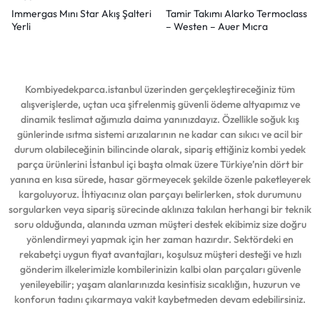
Immergas Mını Star Akış Şalteri
Tamir Takımı Alarko Termoclass
Yerli
– Westen – Auer Mıcra
Kombiyedekparca.istanbul üzerinden gerçekleştireceğiniz tüm
alışverişlerde, uçtan uca şifrelenmiş güvenli ödeme altyapımız ve
dinamik teslimat ağımızla daima yanınızdayız. Özellikle soğuk kış
günlerinde ısıtma sistemi arızalarının ne kadar can sıkıcı ve acil bir
durum olabileceğinin bilincinde olarak, sipariş ettiğiniz kombi yedek
parça ürünlerini İstanbul içi başta olmak üzere Türkiye’nin dört bir
yanına en kısa sürede, hasar görmeyecek şekilde özenle paketleyerek
kargoluyoruz. İhtiyacınız olan parçayı belirlerken, stok durumunu
sorgularken veya sipariş sürecinde aklınıza takılan herhangi bir teknik
soru olduğunda, alanında uzman müşteri destek ekibimiz size doğru
yönlendirmeyi yapmak için her zaman hazırdır. Sektördeki en
rekabetçi uygun fiyat avantajları, koşulsuz müşteri desteği ve hızlı
gönderim ilkelerimizle kombilerinizin kalbi olan parçaları güvenle
yenileyebilir; yaşam alanlarınızda kesintisiz sıcaklığın, huzurun ve
konforun tadını çıkarmaya vakit kaybetmeden devam edebilirsiniz.