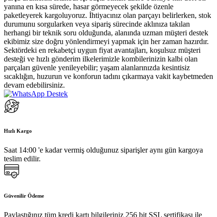
yanına en kısa sürede, hasar görmeyecek şekilde özenle
paketleyerek kargoluyoruz. İhtiyacınız olan parçayı belirlerken, stok
durumunu sorgularken veya sipariş sürecinde aklınıza takılan
herhangi bir teknik soru olduğunda, alanında uzman müşteri destek
ekibimiz size doğru yönlendirmeyi yapmak için her zaman hazırdır.
Sektördeki en rekabetçi uygun fiyat avantajları, koşulsuz müşteri
desteği ve hızlı gönderim ilkelerimizle kombilerinizin kalbi olan
parçaları güvenle yenileyebilir; yaşam alanlarınızda kesintisiz
sıcaklığın, huzurun ve konforun tadını çıkarmaya vakit kaybetmeden
devam edebilirsiniz.
Hızlı Kargo
Saat 14:00 'e kadar vermiş olduğunuz siparişler aynı gün kargoya
teslim edilir.
Güvenilir Ödeme
Paylaştığınız tüm kredi kartı bilgileriniz 256 bit SSL sertifikası ile