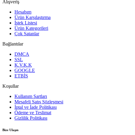
Alışveriş
Hesabım
Ürün Karşılaştırma
İstek Listesi
Ürün Kategorileri
Çok Satanlar
Bağlantılar
DMCA
SSL
K.V.K.K
GOOGLE
ETBİS
Koşullar
Kullanım Şartları
Mesafeli Satış Sözleşmesi
İptal ve İade Politikası
Ödeme ve Teslimat
Gizlilik Politikası
Bize Ulaşın