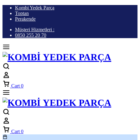
Kombi Yedek Parça
Toptan
Perakende
Müşteri Hizmetleri :
0850 255 20 70
Cart
0
Cart
0