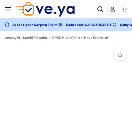
24 Saat İçinde Kargoya Teslim
5000 ₺ üzeri KARGO ÜCRETİZ!
Kolay İa
Anasayfa
»
Kombi Parçaları
»
40/30 Huba Control Hava Prosestatı