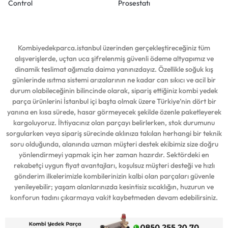
Control
Prosestatı
Kombiyedekparca.istanbul üzerinden gerçekleştireceğiniz tüm
alışverişlerde, uçtan uca şifrelenmiş güvenli ödeme altyapımız ve
dinamik teslimat ağımızla daima yanınızdayız. Özellikle soğuk kış
günlerinde ısıtma sistemi arızalarının ne kadar can sıkıcı ve acil bir
durum olabileceğinin bilincinde olarak, sipariş ettiğiniz kombi yedek
parça ürünlerini İstanbul içi başta olmak üzere Türkiye’nin dört bir
yanına en kısa sürede, hasar görmeyecek şekilde özenle paketleyerek
kargoluyoruz. İhtiyacınız olan parçayı belirlerken, stok durumunu
sorgularken veya sipariş sürecinde aklınıza takılan herhangi bir teknik
soru olduğunda, alanında uzman müşteri destek ekibimiz size doğru
yönlendirmeyi yapmak için her zaman hazırdır. Sektördeki en
rekabetçi uygun fiyat avantajları, koşulsuz müşteri desteği ve hızlı
gönderim ilkelerimizle kombilerinizin kalbi olan parçaları güvenle
yenileyebilir; yaşam alanlarınızda kesintisiz sıcaklığın, huzurun ve
konforun tadını çıkarmaya vakit kaybetmeden devam edebilirsiniz.