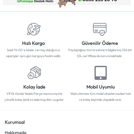
Hızlı Kargo
Güvenilir Ödeme
Saat 14:00 'e kadar vermiş olduğunuz
Paylaştığınız tüm kredi kartı bilgileriniz 256 bit
siparişler aynı gün kargoya teslim edilir.
SSL sertifikası ile korunmaktadır.
Kolay İade
Mobil Uyumlu
VEYA Kombi Yedek Parça memnuniyete
Web sitemize tüm mobil cihazlarınızdan hızlı
yönelik kolay iptal ve iade koşulları uygular.
ve kolay biçimde ulaşabilirsiniz.
Kurumsal
Hakkımızda