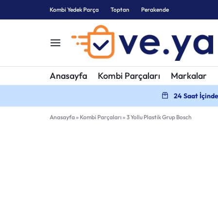
Kombi Yedek Parça
Toptan
Perakende
KOMBI
KOMBI
Anasayfa
Kombi Parçaları
Markalar
YEDEK
PARÇALARI
24 Saat İçind
PARÇA
Anasayfa
»
Kombi Parçaları
»
3 Yollu Plastik Grup Bosch