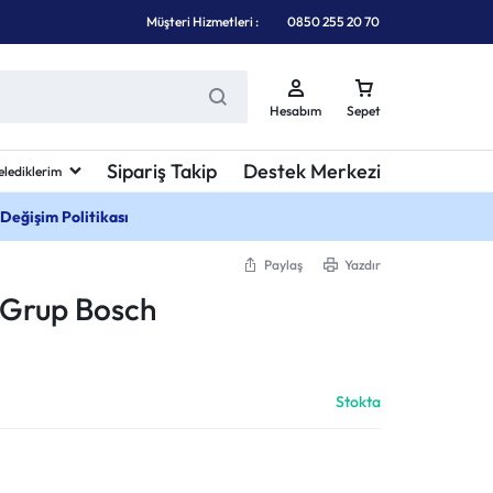
Müşteri Hizmetleri :
0850 255 20 70
Hesabım
Sepet
Sipariş Takip
Destek Merkezi
elediklerim
 Değişim Politikası
Paylaş
Yazdır
k Grup Bosch
Stokta