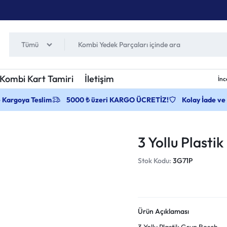
Tümü
Kombi Kart Tamiri
İletişim
İnc
e Kargoya Teslim
5000 ₺ üzeri KARGO ÜCRETİZ!
Kolay İade ve
3 Yollu Plasti
Stok Kodu:
3G71P
Ürün Açıklaması