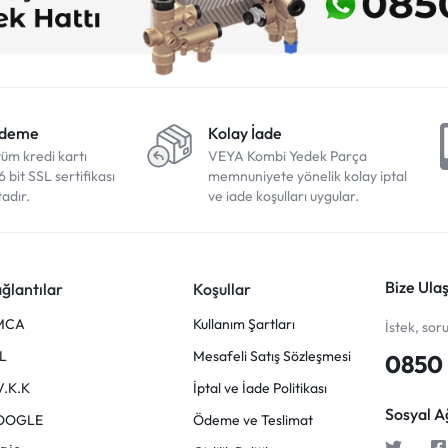
Ödeme
Kolay İade
tüm kredi kartı
VEYA Kombi Yedek Parça
6 bit SSL sertifikası
memnuniyete yönelik kolay iptal
adır.
ve iade koşulları uygular.
Bize Ulaş
ğlantılar
Koşullar
MCA
Kullanım Şartları
İstek, sor
L
Mesafeli Satış Sözleşmesi
0850 
V.K.K
İptal ve İade Politikası
Sosyal A
OOGLE
Ödeme ve Teslimat