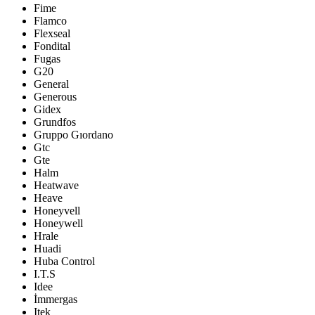
Fime
Flamco
Flexseal
Fondital
Fugas
G20
General
Generous
Gidex
Grundfos
Gruppo Gıordano
Gtc
Gte
Halm
Heatwave
Heave
Honeyvell
Honeywell
Hrale
Huadi
Huba Control
I.T.S
Idee
İmmergas
Itek