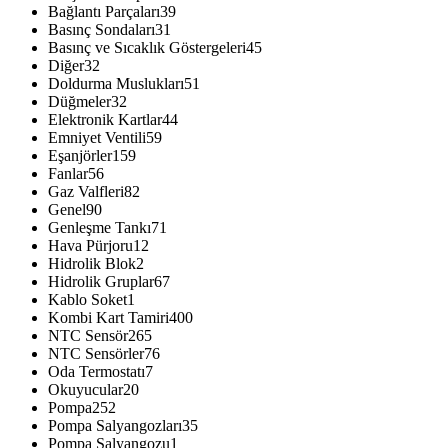
Bağlantı Parçaları
39
Basınç Sondaları
31
Basınç ve Sıcaklık Göstergeleri
45
Diğer
32
Doldurma Muslukları
51
Düğmeler
32
Elektronik Kartlar
44
Emniyet Ventili
59
Eşanjörler
159
Fanlar
56
Gaz Valfleri
82
Genel
90
Genleşme Tankı
71
Hava Pürjoru
12
Hidrolik Blok
2
Hidrolik Gruplar
67
Kablo Soket
1
Kombi Kart Tamiri
400
NTC Sensör
265
NTC Sensörler
76
Oda Termostatı
7
Okuyucular
20
Pompa
252
Pompa Salyangozları
35
Pompa Salyangozu
1