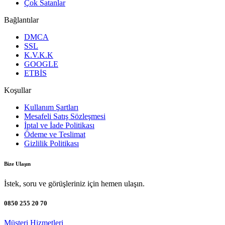
Çok Satanlar
Bağlantılar
DMCA
SSL
K.V.K.K
GOOGLE
ETBİS
Koşullar
Kullanım Şartları
Mesafeli Satış Sözleşmesi
İptal ve İade Politikası
Ödeme ve Teslimat
Gizlilik Politikası
Bize Ulaşın
İstek, soru ve görüşleriniz için hemen ulaşın.
0850 255 20 70
Müşteri Hizmetleri