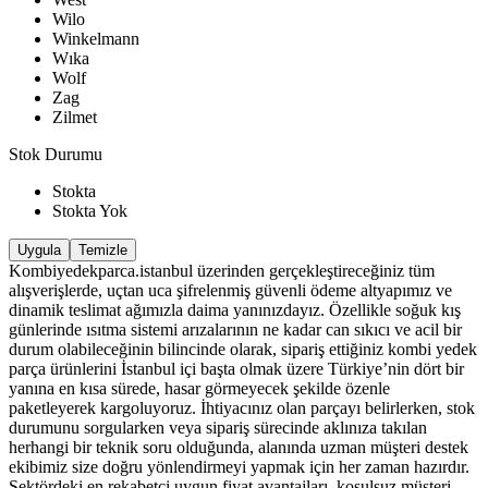
Wilo
Winkelmann
Wıka
Wolf
Zag
Zilmet
Stok Durumu
Stokta
Stokta Yok
Uygula
Temizle
Kombiyedekparca.istanbul üzerinden gerçekleştireceğiniz tüm
alışverişlerde, uçtan uca şifrelenmiş güvenli ödeme altyapımız ve
dinamik teslimat ağımızla daima yanınızdayız. Özellikle soğuk kış
günlerinde ısıtma sistemi arızalarının ne kadar can sıkıcı ve acil bir
durum olabileceğinin bilincinde olarak, sipariş ettiğiniz kombi yedek
parça ürünlerini İstanbul içi başta olmak üzere Türkiye’nin dört bir
yanına en kısa sürede, hasar görmeyecek şekilde özenle
paketleyerek kargoluyoruz. İhtiyacınız olan parçayı belirlerken, stok
durumunu sorgularken veya sipariş sürecinde aklınıza takılan
herhangi bir teknik soru olduğunda, alanında uzman müşteri destek
ekibimiz size doğru yönlendirmeyi yapmak için her zaman hazırdır.
Sektördeki en rekabetçi uygun fiyat avantajları, koşulsuz müşteri