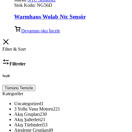
Stok Kodu:
NG56D
Warmhaus Wolab Ntc Sensör
Devamını oku
İncele
Filter & Sort
Filtreler
Seçili
Tümünü Temizle
Kategoriler
Uncategorized
1
3 Yollu Vana Motoru
221
Akış Grupları
230
Akış Şalterleri
21
Akış Türbinleri
53
Ateşleme Grupları
49