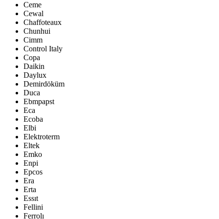
Ceme
Cewal
Chaffoteaux
Chunhui
Cimm
Control Italy
Copa
Daikin
Daylux
Demirdöküm
Duca
Ebmpapst
Eca
Ecoba
Elbi
Elektroterm
Eltek
Emko
Enpi
Epcos
Era
Erta
Essıt
Fellini
Ferrolı