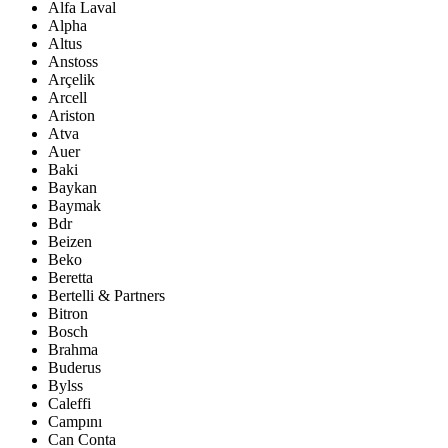
Alfa Laval
Alpha
Altus
Anstoss
Arçelik
Arcell
Ariston
Atva
Auer
Baki
Baykan
Baymak
Bdr
Beizen
Beko
Beretta
Bertelli & Partners
Bitron
Bosch
Brahma
Buderus
Bylss
Caleffi
Campını
Can Conta