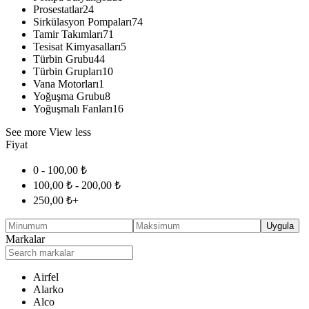
Prosestatlar
24
Sirkülasyon Pompaları
74
Tamir Takımları
71
Tesisat Kimyasalları
5
Türbin Grubu
44
Türbin Grupları
10
Vana Motorları
1
Yoğuşma Grubu
8
Yoğuşmalı Fanları
16
See more
View less
Fiyat
0 -
100,00
₺
100,00
₺
-
200,00
₺
250,00
₺
+
Uygula
Markalar
Airfel
Alarko
Alco