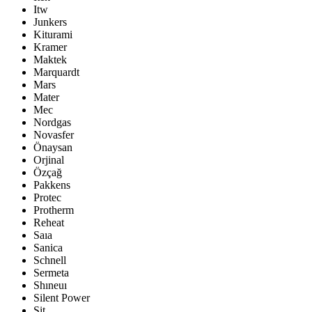
Itw
Junkers
Kiturami
Kramer
Maktek
Marquardt
Mars
Mater
Mec
Nordgas
Novasfer
Önaysan
Orjinal
Özçağ
Pakkens
Protec
Protherm
Reheat
Saıa
Sanica
Schnell
Sermeta
Shıneuı
Silent Power
Sit