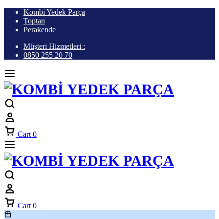
Kombi Yedek Parça
Toptan
Perakende
Müşteri Hizmetleri :
0850 255 20 70
Cart
0
Cart
0