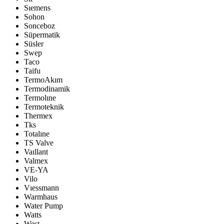
Sıemens
Sohon
Sonceboz
Süpermatik
Süsler
Swep
Taco
Taifu
TermoAkım
Termodinamik
Termolıne
Termoteknik
Thermex
Tks
Totalıne
TS Valve
Vaıllant
Valmex
VE-YA
Vilo
Vıessmann
Warmhaus
Water Pump
Watts
West