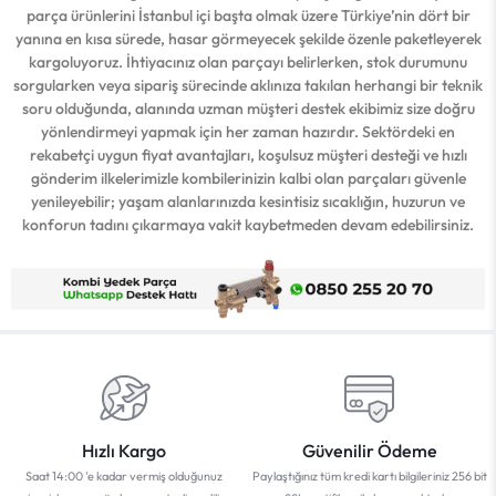
parça ürünlerini İstanbul içi başta olmak üzere Türkiye’nin dört bir
yanına en kısa sürede, hasar görmeyecek şekilde özenle paketleyerek
kargoluyoruz. İhtiyacınız olan parçayı belirlerken, stok durumunu
sorgularken veya sipariş sürecinde aklınıza takılan herhangi bir teknik
soru olduğunda, alanında uzman müşteri destek ekibimiz size doğru
yönlendirmeyi yapmak için her zaman hazırdır. Sektördeki en
rekabetçi uygun fiyat avantajları, koşulsuz müşteri desteği ve hızlı
gönderim ilkelerimizle kombilerinizin kalbi olan parçaları güvenle
yenileyebilir; yaşam alanlarınızda kesintisiz sıcaklığın, huzurun ve
konforun tadını çıkarmaya vakit kaybetmeden devam edebilirsiniz.
Hızlı Kargo
Güvenilir Ödeme
Saat 14:00 'e kadar vermiş olduğunuz
Paylaştığınız tüm kredi kartı bilgileriniz 256 bit