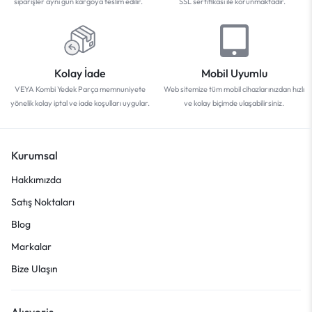
siparişler aynı gün kargoya teslim edilir.
SSL sertifikası ile korunmaktadır.
Kolay İade
Mobil Uyumlu
VEYA Kombi Yedek Parça memnuniyete
Web sitemize tüm mobil cihazlarınızdan hızlı
yönelik kolay iptal ve iade koşulları uygular.
ve kolay biçimde ulaşabilirsiniz.
Kurumsal
Hakkımızda
Satış Noktaları
Blog
Markalar
Bize Ulaşın
Alışveriş