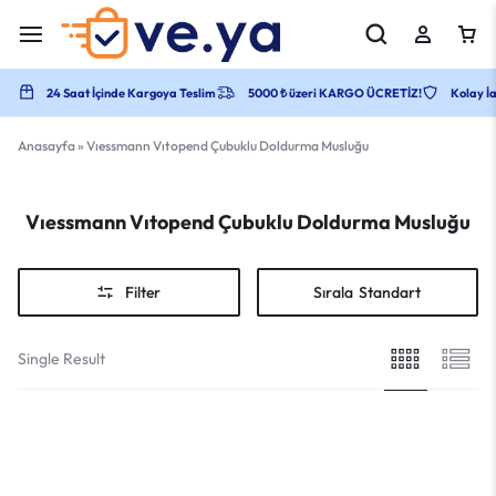
24 Saat İçinde Kargoya Teslim
5000 ₺ üzeri KARGO ÜCRETİZ!
Kolay İa
Anasayfa
»
Vıessmann Vıtopend Çubuklu Doldurma Musluğu
Vıessmann Vıtopend Çubuklu Doldurma Musluğu
Filter
Sırala
Standart
Single Result