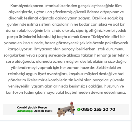
Kombiyedekparca.istanbul üzerinden gerçekleştireceğiniz tüm
alışverişlerde, uçtan uca şifrelenmiş güvenli ödeme altyapımız ve
dinamik teslimat ağımızla daima yanınızdayız. Özellikle soğuk kış
günlerinde ısıtma sistemi arızalarının ne kadar can sıkıcı ve acil bir
durum olabileceğinin bilincinde olarak, sipariş ettiğiniz kombi yedek
parça ürünlerini İstanbul içi başta olmak üzere Türkiye’nin dört bir
yanına en kısa sürede, hasar görmeyecek şekilde özenle paketleyerek
kargoluyoruz. İhtiyacınız olan parçayı belirlerken, stok durumunu
sorgularken veya sipariş sürecinde aklınıza takılan herhangi bir teknik
soru olduğunda, alanında uzman müşteri destek ekibimiz size doğru
yönlendirmeyi yapmak için her zaman hazırdır. Sektördeki en
rekabetçi uygun fiyat avantajları, koşulsuz müşteri desteği ve hızlı
gönderim ilkelerimizle kombilerinizin kalbi olan parçaları güvenle
yenileyebilir; yaşam alanlarınızda kesintisiz sıcaklığın, huzurun ve
konforun tadını çıkarmaya vakit kaybetmeden devam edebilirsiniz.