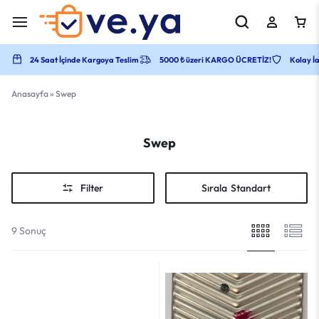
24 Saat İçinde Kargoya Teslim
5000 ₺ üzeri KARGO ÜCRETİZ!
Kolay İa
Anasayfa
»
Swep
Swep
Filter
Sırala
Standart
9 Sonuç