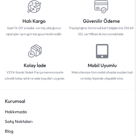
Hızlı Kargo
Güvenilir Ödeme
Saat 14:00 'e kadar vermiş olduğunuz
Paylaştığınız tüm kredi kartı bilgileriniz 256 bit
siparişler aynı gün kargoya teslim edilir.
SSL sertifikası ile korunmaktadır.
Kolay İade
Mobil Uyumlu
VEYA Kombi Yedek Parça memnuniyete
Web sitemize tüm mobil cihazlarınızdan hızlı
yönelik kolay iptal ve iade koşulları uygular.
ve kolay biçimde ulaşabilirsiniz.
Kurumsal
Hakkımızda
Satış Noktaları
Blog