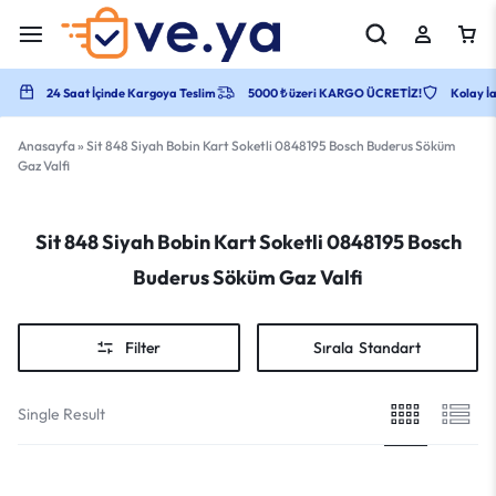
24 Saat İçinde Kargoya Teslim
5000 ₺ üzeri KARGO ÜCRETİZ!
Kolay İa
Anasayfa
»
Sit 848 Siyah Bobin Kart Soketli 0848195 Bosch Buderus Söküm
Gaz Valfi
Sit 848 Siyah Bobin Kart Soketli 0848195 Bosch
Buderus Söküm Gaz Valfi
Filter
Sırala
Standart
Single Result