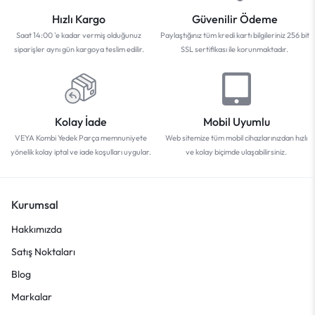
Hızlı Kargo
Güvenilir Ödeme
Saat 14:00 'e kadar vermiş olduğunuz
Paylaştığınız tüm kredi kartı bilgileriniz 256 bit
siparişler aynı gün kargoya teslim edilir.
SSL sertifikası ile korunmaktadır.
Kolay İade
Mobil Uyumlu
VEYA Kombi Yedek Parça memnuniyete
Web sitemize tüm mobil cihazlarınızdan hızlı
yönelik kolay iptal ve iade koşulları uygular.
ve kolay biçimde ulaşabilirsiniz.
Kurumsal
Hakkımızda
Satış Noktaları
Blog
Markalar