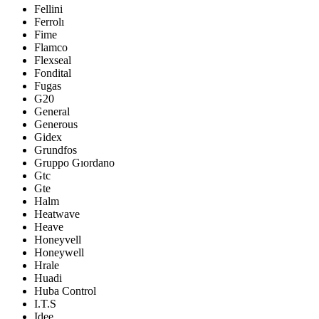
Fellini
Ferrolı
Fime
Flamco
Flexseal
Fondital
Fugas
G20
General
Generous
Gidex
Grundfos
Gruppo Gıordano
Gtc
Gte
Halm
Heatwave
Heave
Honeyvell
Honeywell
Hrale
Huadi
Huba Control
I.T.S
Idee