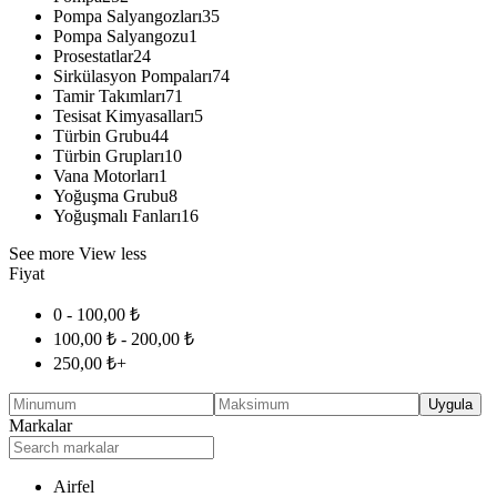
Pompa Salyangozları
35
Pompa Salyangozu
1
Prosestatlar
24
Sirkülasyon Pompaları
74
Tamir Takımları
71
Tesisat Kimyasalları
5
Türbin Grubu
44
Türbin Grupları
10
Vana Motorları
1
Yoğuşma Grubu
8
Yoğuşmalı Fanları
16
See more
View less
Fiyat
0 -
100,00
₺
100,00
₺
-
200,00
₺
250,00
₺
+
Uygula
Markalar
Airfel