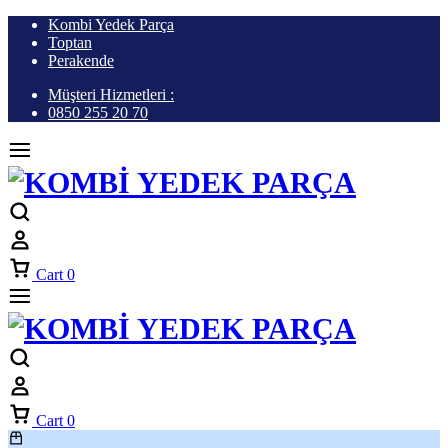
Kombi Yedek Parça
Toptan
Perakende
Müşteri Hizmetleri :
0850 255 20 70
Cart
0
Cart
0