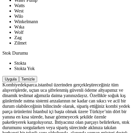
Water Pump
Watts
West
Wilo
Winkelmann
Wıka
Wolf
Zag
Zilmet
Stok Durumu
Stokta
Stokta Yok
Uygula
Temizle
Kombiyedekparca.istanbul üzerinden gerçekleştireceğiniz tüm
alışverişlerde, uçtan uca şifrelenmiş güvenli ödeme altyapımız ve
dinamik teslimat ağımızla daima yanınızdayız. Özellikle soğuk kış
günlerinde ısıtma sistemi arızalarının ne kadar can sıkıcı ve acil bir
durum olabileceğinin bilincinde olarak, sipariş ettiğiniz kombi yedek
parça ürünlerini İstanbul içi başta olmak üzere Türkiye’nin dört bir
yanına en kısa sürede, hasar görmeyecek şekilde özenle
paketleyerek kargoluyoruz. İhtiyacınız olan parçayı belirlerken, stok
durumunu sorgularken veya sipariş sürecinde aklınıza takılan
herhangi bir teknik soru olduğunda, alanında uzman müşteri destek