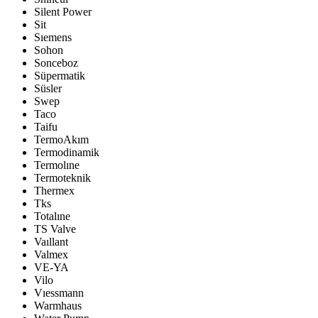
Silent Power
Sit
Sıemens
Sohon
Sonceboz
Süpermatik
Süsler
Swep
Taco
Taifu
TermoAkım
Termodinamik
Termolıne
Termoteknik
Thermex
Tks
Totalıne
TS Valve
Vaıllant
Valmex
VE-YA
Vilo
Vıessmann
Warmhaus