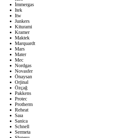
İmmergas
Itek
Itw
Junkers
Kiturami
Kramer
Maktek
Marquardt
Mars
Mater
Mec
Nordgas
Novasfer
Önaysan
Orjinal
Özçağ
Pakkens
Protec
Protherm
Reheat
Saıa
Sanica
Schnell
Sermeta
Shıneuı