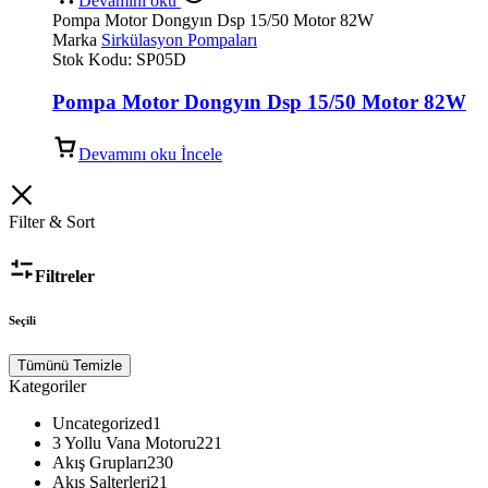
Devamını oku
Pompa Motor Dongyın Dsp 15/50 Motor 82W
Marka
Sirkülasyon Pompaları
Stok Kodu:
SP05D
Pompa Motor Dongyın Dsp 15/50 Motor 82W
Devamını oku
İncele
Filter & Sort
Filtreler
Seçili
Tümünü Temizle
Kategoriler
Uncategorized
1
3 Yollu Vana Motoru
221
Akış Grupları
230
Akış Şalterleri
21