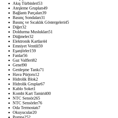
Akış Türbinleri
53
Ateşleme Grupları
49
Bağlantı Parçaları
39
Basınç Sondaları
31
Basınç ve Sıcaklık Göstergeleri
45
Diğer
32
Doldurma Muslukları
51
Düğmeler
32
Elektronik Kartlar
44
Emniyet Ventili
59
Eşanjörler
159
Fanlar
56
Gaz Valfleri
82
Genel
90
Genleşme Tankı
71
Hava Pürjoru
12
Hidrolik Blok
2
Hidrolik Gruplar
67
Kablo Soket
1
Kombi Kart Tamiri
400
NTC Sensör
265
NTC Sensörler
76
Oda Termostatı
7
Okuyucular
20
Pompa
252