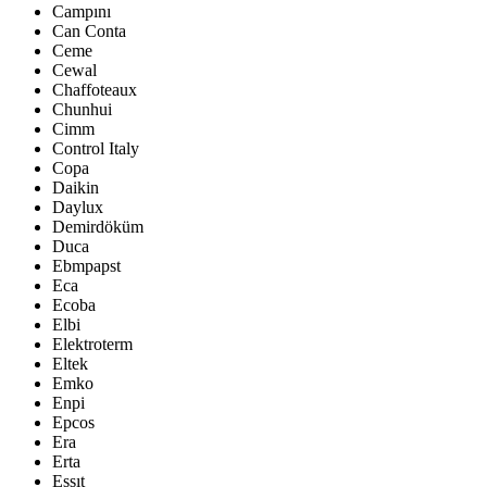
Campını
Can Conta
Ceme
Cewal
Chaffoteaux
Chunhui
Cimm
Control Italy
Copa
Daikin
Daylux
Demirdöküm
Duca
Ebmpapst
Eca
Ecoba
Elbi
Elektroterm
Eltek
Emko
Enpi
Epcos
Era
Erta
Essıt