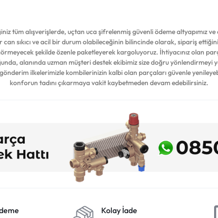
iz tüm alışverişlerde, uçtan uca şifrelenmiş güvenli ödeme altyapımız ve d
 can sıkıcı ve acil bir durum olabileceğinin bilincinde olarak, sipariş ettiğ
 görmeyecek şekilde özenle paketleyerek kargoluyoruz. İhtiyacınız olan par
duğunda, alanında uzman müşteri destek ekibimiz size doğru yönlendirmeyi 
 gönderim ilkelerimizle kombilerinizin kalbi olan parçaları güvenle yenileyeb
konforun tadını çıkarmaya vakit kaybetmeden devam edebilirsiniz.
Ödeme
Kolay İade