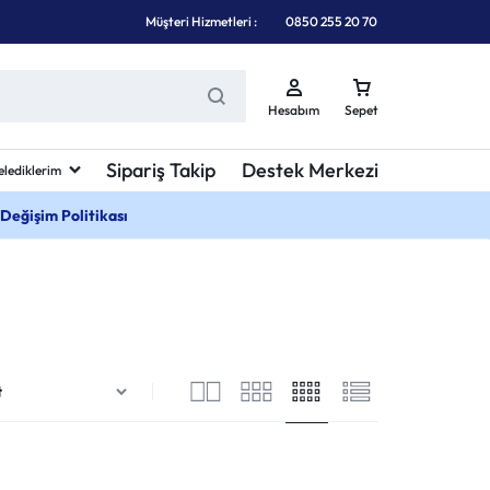
Müşteri Hizmetleri :
0850 255 20 70
Hesabım
Sepet
Sipariş Takip
Destek Merkezi
elediklerim
 Değişim Politikası