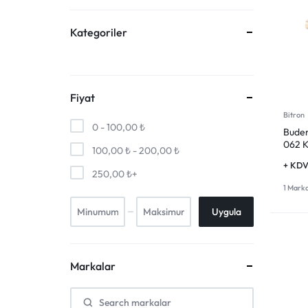
Kategoriler
Fiyat
Bitron
0 -
100,00
₺
Buder
062 K
100,00
₺
-
200,00
₺
+ KD
250,00
₺
+
1 Mark
Uygula
Markalar