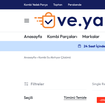
Kombi Yedek Parça
Toptan
Perakende
KOMBI
KOMBI
Anasayfa
Kombi Parçaları
Markalar
YEDEK
PARÇALARI
24 Saat İçind
PARÇA
Anasayfa
»
Kombi Su Akıtıyor Çözümü
Filtreler
Single Re
Seçili
Tümünü Temizle
-23