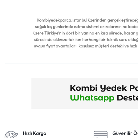
Baykan
Baymak
Kombiyedekparca.istanbul üzerinden gerçekleştireceğin
Bdr
soğuk kış günlerinde ısıtma sistemi arızalarının ne kadar
üzere Türkiye’nin dört bir yanına en kısa sürede, hasar
Beizen
sürecinde aklınıza takılan herhangi bir teknik soru ol
Beko
uygun fiyat avantajları, koşulsuz müşteri desteği ve hızlı
Beretta
Bertelli & Partners
Bitron
Bosch
Brahma
Buderus
Bylss
Caleffi
Hızlı Kargo
Güvenilir 
Campını