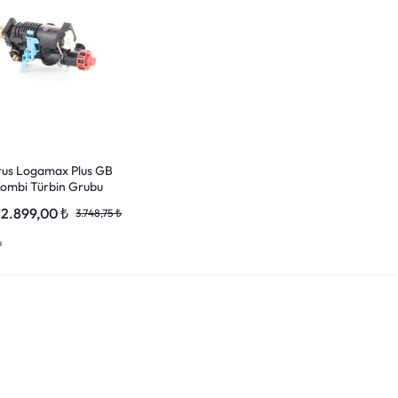
us Logamax Plus GB
ombi Türbin Grubu
2.899,00
₺
V
3.748,75
₺
a