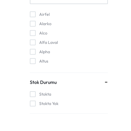
Airfel
Alarko
Alco
Alfa Laval
Alpha
Altus
Anstoss
Arçelik
Stok Durumu
Arcell
Stokta
Ariston
Stokta Yok
Atva
Auer
Baki