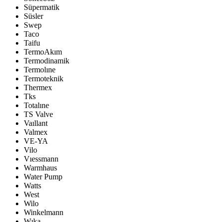
Süpermatik
Süsler
Swep
Taco
Taifu
TermoAkım
Termodinamik
Termolıne
Termoteknik
Thermex
Tks
Totalıne
TS Valve
Vaıllant
Valmex
VE-YA
Vilo
Vıessmann
Warmhaus
Water Pump
Watts
West
Wilo
Winkelmann
Wıka