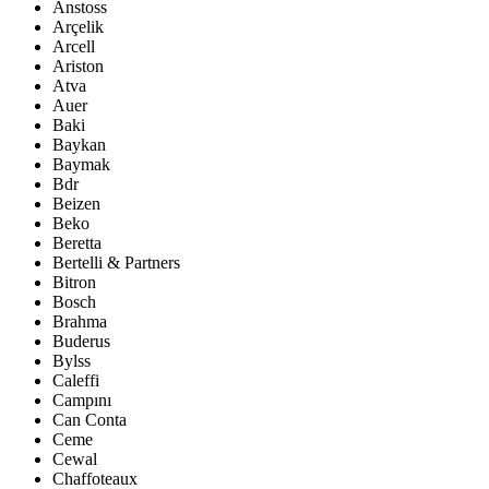
Anstoss
Arçelik
Arcell
Ariston
Atva
Auer
Baki
Baykan
Baymak
Bdr
Beizen
Beko
Beretta
Bertelli & Partners
Bitron
Bosch
Brahma
Buderus
Bylss
Caleffi
Campını
Can Conta
Ceme
Cewal
Chaffoteaux