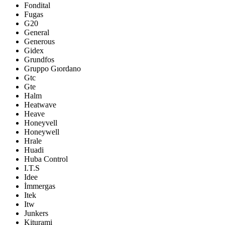
Fondital
Fugas
G20
General
Generous
Gidex
Grundfos
Gruppo Gıordano
Gtc
Gte
Halm
Heatwave
Heave
Honeyvell
Honeywell
Hrale
Huadi
Huba Control
I.T.S
Idee
İmmergas
Itek
Itw
Junkers
Kiturami