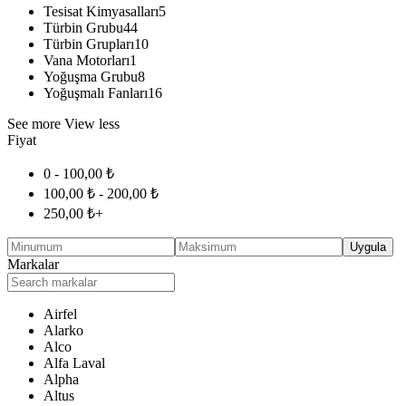
Tesisat Kimyasalları
5
Türbin Grubu
44
Türbin Grupları
10
Vana Motorları
1
Yoğuşma Grubu
8
Yoğuşmalı Fanları
16
See more
View less
Fiyat
0 -
100,00
₺
100,00
₺
-
200,00
₺
250,00
₺
+
Uygula
Markalar
Airfel
Alarko
Alco
Alfa Laval
Alpha
Altus