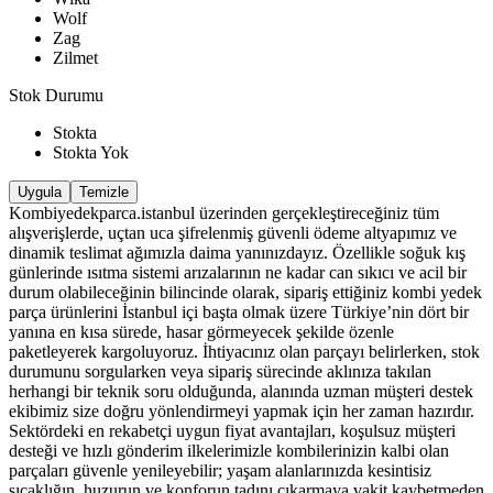
Wolf
Zag
Zilmet
Stok Durumu
Stokta
Stokta Yok
Uygula
Temizle
Kombiyedekparca.istanbul üzerinden gerçekleştireceğiniz tüm
alışverişlerde, uçtan uca şifrelenmiş güvenli ödeme altyapımız ve
dinamik teslimat ağımızla daima yanınızdayız. Özellikle soğuk kış
günlerinde ısıtma sistemi arızalarının ne kadar can sıkıcı ve acil bir
durum olabileceğinin bilincinde olarak, sipariş ettiğiniz kombi yedek
parça ürünlerini İstanbul içi başta olmak üzere Türkiye’nin dört bir
yanına en kısa sürede, hasar görmeyecek şekilde özenle
paketleyerek kargoluyoruz. İhtiyacınız olan parçayı belirlerken, stok
durumunu sorgularken veya sipariş sürecinde aklınıza takılan
herhangi bir teknik soru olduğunda, alanında uzman müşteri destek
ekibimiz size doğru yönlendirmeyi yapmak için her zaman hazırdır.
Sektördeki en rekabetçi uygun fiyat avantajları, koşulsuz müşteri
desteği ve hızlı gönderim ilkelerimizle kombilerinizin kalbi olan
parçaları güvenle yenileyebilir; yaşam alanlarınızda kesintisiz
sıcaklığın, huzurun ve konforun tadını çıkarmaya vakit kaybetmeden