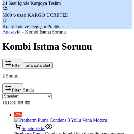
24 Saat İçinde Kargoya Teslim
5000 ₺ üzeri KARGO ÜCRETİZ!
Kolay İade ve Değişim Politikası
Anasayfa
»
Kombi Isıtma Sorunu
Kombi Isıtma Sorunu
Filter
Sırala
Standart
2 Sonuç
Sırala
Filter
-9%
Sepete Ekle
Protherm Puma Condens kombi için üç yollu vana motoru.