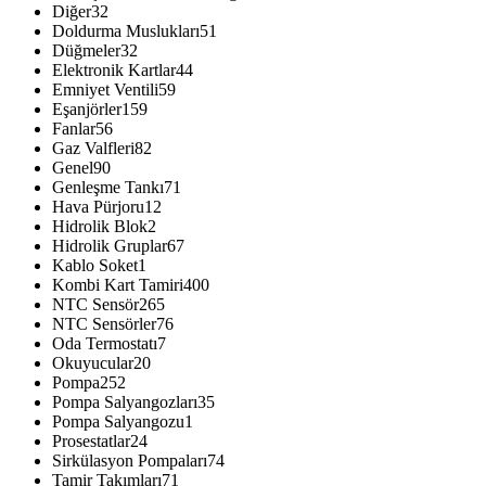
Diğer
32
Doldurma Muslukları
51
Düğmeler
32
Elektronik Kartlar
44
Emniyet Ventili
59
Eşanjörler
159
Fanlar
56
Gaz Valfleri
82
Genel
90
Genleşme Tankı
71
Hava Pürjoru
12
Hidrolik Blok
2
Hidrolik Gruplar
67
Kablo Soket
1
Kombi Kart Tamiri
400
NTC Sensör
265
NTC Sensörler
76
Oda Termostatı
7
Okuyucular
20
Pompa
252
Pompa Salyangozları
35
Pompa Salyangozu
1
Prosestatlar
24
Sirkülasyon Pompaları
74
Tamir Takımları
71