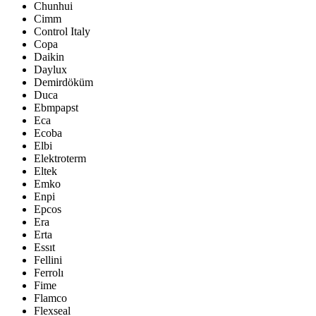
Chunhui
Cimm
Control Italy
Copa
Daikin
Daylux
Demirdöküm
Duca
Ebmpapst
Eca
Ecoba
Elbi
Elektroterm
Eltek
Emko
Enpi
Epcos
Era
Erta
Essıt
Fellini
Ferrolı
Fime
Flamco
Flexseal