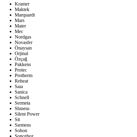
Kramer
Maktek
Marquardt
Mars
Mater
Mec
Nordgas
Novasfer
Önaysan
Orjinal
Özçağ
Pakkens
Protec
Protherm
Reheat
Saıa
Sanica
Schnell
Sermeta
Shıneuı
Silent Power
Sit
Sıemens
Sohon
Sonceboz