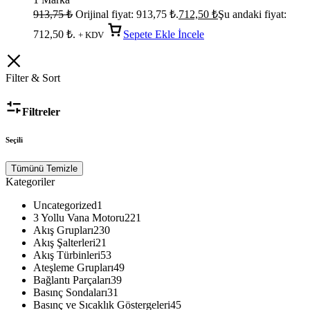
913,75
₺
Orijinal fiyat: 913,75 ₺.
712,50
₺
Şu andaki fiyat:
712,50 ₺.
Sepete Ekle
İncele
+ KDV
Filter & Sort
Filtreler
Seçili
Tümünü Temizle
Kategoriler
Uncategorized
1
3 Yollu Vana Motoru
221
Akış Grupları
230
Akış Şalterleri
21
Akış Türbinleri
53
Ateşleme Grupları
49
Bağlantı Parçaları
39
Basınç Sondaları
31
Basınç ve Sıcaklık Göstergeleri
45