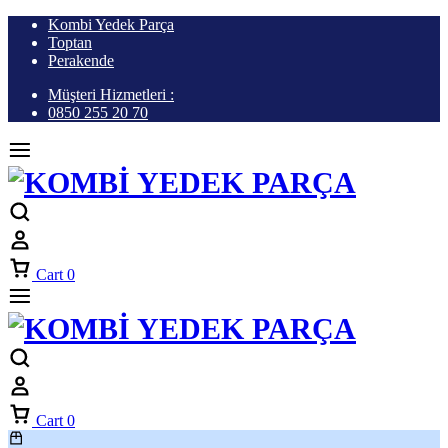
Kombi Yedek Parça
Toptan
Perakende
Müşteri Hizmetleri :
0850 255 20 70
Cart
0
Cart
0