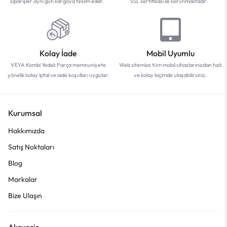
siparişler aynı gün kargoya teslim edilir.
SSL sertifikası ile korunmaktadır.
Kolay İade
Mobil Uyumlu
VEYA Kombi Yedek Parça memnuniyete
Web sitemize tüm mobil cihazlarınızdan hızlı
yönelik kolay iptal ve iade koşulları uygular.
ve kolay biçimde ulaşabilirsiniz.
Kurumsal
Hakkımızda
Satış Noktaları
Blog
Markalar
Bize Ulaşın
Alışveriş