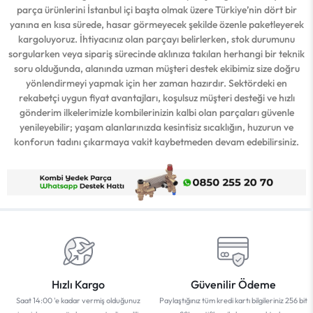
parça ürünlerini İstanbul içi başta olmak üzere Türkiye’nin dört bir
yanına en kısa sürede, hasar görmeyecek şekilde özenle paketleyerek
kargoluyoruz. İhtiyacınız olan parçayı belirlerken, stok durumunu
sorgularken veya sipariş sürecinde aklınıza takılan herhangi bir teknik
soru olduğunda, alanında uzman müşteri destek ekibimiz size doğru
yönlendirmeyi yapmak için her zaman hazırdır. Sektördeki en
rekabetçi uygun fiyat avantajları, koşulsuz müşteri desteği ve hızlı
gönderim ilkelerimizle kombilerinizin kalbi olan parçaları güvenle
yenileyebilir; yaşam alanlarınızda kesintisiz sıcaklığın, huzurun ve
konforun tadını çıkarmaya vakit kaybetmeden devam edebilirsiniz.
Hızlı Kargo
Güvenilir Ödeme
Saat 14:00 'e kadar vermiş olduğunuz
Paylaştığınız tüm kredi kartı bilgileriniz 256 bit