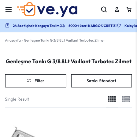
24 Saat İçinde Kargoya Teslim
5000 ₺ üzeri KARGO ÜCRETİZ!
Kolay İa
Anasayfa
»
Genleşme Tankı G 3/8 8Lt Vaıllant Turbotec Zilmet
Genleşme Tankı G 3/8 8Lt Vaıllant Turbotec Zilmet
Filter
Sırala
Standart
Single Result