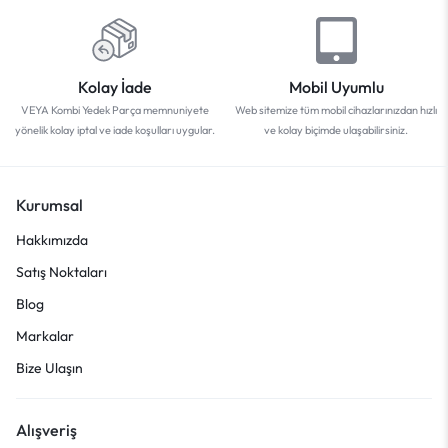
Kolay İade
Mobil Uyumlu
VEYA Kombi Yedek Parça memnuniyete
Web sitemize tüm mobil cihazlarınızdan hızlı
yönelik kolay iptal ve iade koşulları uygular.
ve kolay biçimde ulaşabilirsiniz.
Kurumsal
Hakkımızda
Satış Noktaları
Blog
Markalar
Bize Ulaşın
Alışveriş