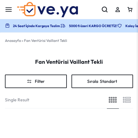
24 Saat İçinde Kargoya Teslim
5000 ₺ üzeri KARGO ÜCRETİZ!
Kolay İa
Anasayfa
»
Fan Ventürisi Vaillant Tekli
Fan Ventürisi Vaillant Tekli
Filter
Sırala
Standart
Single Result