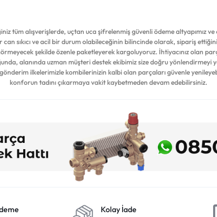
iz tüm alışverişlerde, uçtan uca şifrelenmiş güvenli ödeme altyapımız ve d
 can sıkıcı ve acil bir durum olabileceğinin bilincinde olarak, sipariş ettiğ
 görmeyecek şekilde özenle paketleyerek kargoluyoruz. İhtiyacınız olan par
duğunda, alanında uzman müşteri destek ekibimiz size doğru yönlendirmeyi 
 gönderim ilkelerimizle kombilerinizin kalbi olan parçaları güvenle yenileyeb
konforun tadını çıkarmaya vakit kaybetmeden devam edebilirsiniz.
Ödeme
Kolay İade