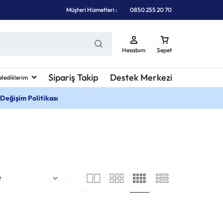
Müşteri Hizmetleri :
0850 255 20 70
Hesabım
Sepet
Sipariş Takip
Destek Merkezi
elediklerim
 Değişim Politikası