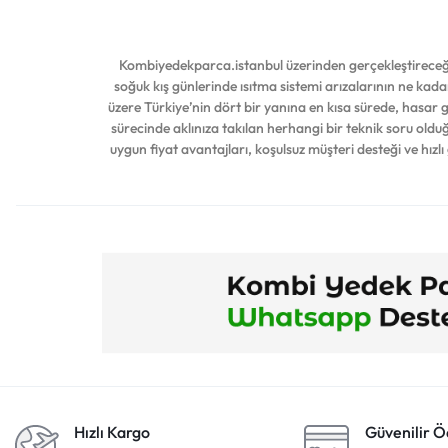
Baykan
Baymak
Kombiyedekparca.istanbul üzerinden gerçekleştireceğin
Bdr
soğuk kış günlerinde ısıtma sistemi arızalarının ne kadar
üzere Türkiye’nin dört bir yanına en kısa sürede, hasar
Beizen
sürecinde aklınıza takılan herhangi bir teknik soru ol
Beko
uygun fiyat avantajları, koşulsuz müşteri desteği ve hızlı
Beretta
Bertelli & Partners
Bitron
Bosch
Brahma
Buderus
Bylss
Caleffi
Hızlı Kargo
Güvenilir 
Campını