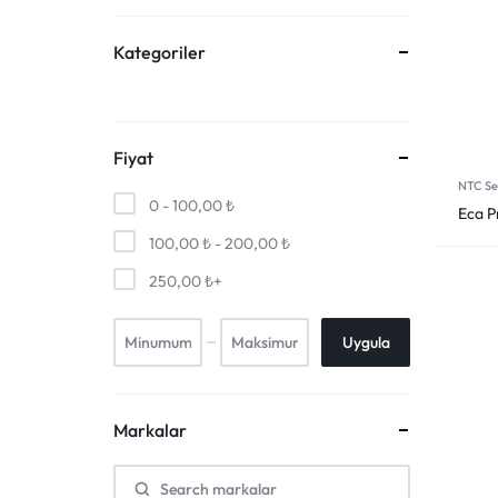
Kategoriler
Fiyat
NTC Se
0 -
100,00
₺
Eca P
100,00
₺
-
200,00
₺
250,00
₺
+
Uygula
Markalar