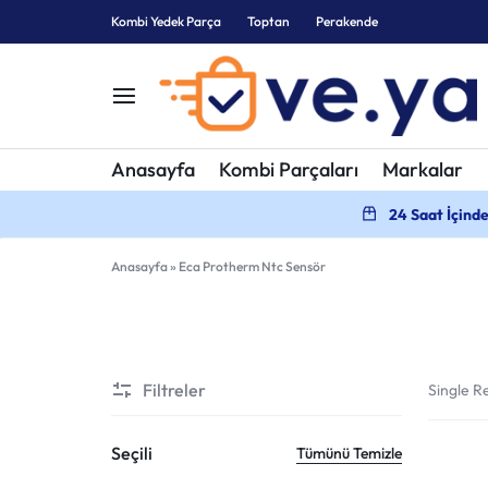
Kombi Yedek Parça
Toptan
Perakende
KOMBI
KOMBI
Anasayfa
Kombi Parçaları
Markalar
YEDEK
PARÇALARI
24 Saat İçind
PARÇA
Anasayfa
»
Eca Protherm Ntc Sensör
Filtreler
Single Re
Seçili
Tümünü Temizle