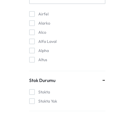
Airfel
Alarko
Alco
Alfa Laval
Alpha
Altus
Anstoss
Arçelik
Stok Durumu
Arcell
Stokta
Ariston
Stokta Yok
Atva
Auer
Baki