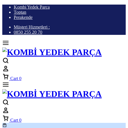
Kombi Yedek Parça
Toptan
Perakende
Müşteri Hizmetleri :
0850 255 20 70
Cart
0
Cart
0