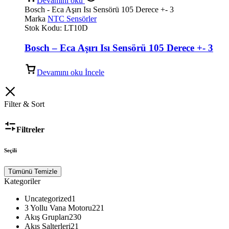
Devamını oku
Bosch - Eca Aşırı Isı Sensörü 105 Derece +- 3
Marka
NTC Sensörler
Stok Kodu:
LT10D
Bosch – Eca Aşırı Isı Sensörü 105 Derece +- 3
Devamını oku
İncele
Filter & Sort
Filtreler
Seçili
Tümünü Temizle
Kategoriler
Uncategorized
1
3 Yollu Vana Motoru
221
Akış Grupları
230
Akış Şalterleri
21