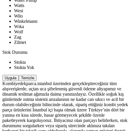
Water Pump
Watts
West
Wilo
Winkelmann
Wıka
Wolf
Zag
Zilmet
Stok Durumu
Stokta
Stokta Yok
Uygula
Temizle
Kombiyedekparca.istanbul üzerinden gerçekleştireceğiniz tüm
alışverişlerde, uçtan uca şifrelenmiş güvenli ödeme altyapımız ve
dinamik teslimat ağımızla daima yanınızdayız. Özellikle soğuk kış
günlerinde ısıtma sistemi arızalarının ne kadar can sıkıcı ve acil bir
durum olabileceğinin bilincinde olarak, sipariş ettiğiniz kombi yedek
parça ürünlerini İstanbul içi başta olmak üzere Türkiye’nin dört bir
yanına en kısa sürede, hasar görmeyecek şekilde özenle
paketleyerek kargoluyoruz. İhtiyacınız olan parçayı belirlerken, stok
durumunu sorgularken veya sipariş sürecinde aklınıza takılan
herhangi bir teknik soru olduğunda, alanında uzman müşteri destek