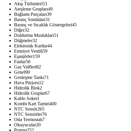
Akış Türbinleri
53
Ateşleme Grupları
49
Bağlantı Parçaları
39
Basınç Sondaları
31
Basınç ve Sıcaklık Göstergeleri
45
Diğer
32
Doldurma Muslukları
51
Düğmeler
32
Elektronik Kartlar
44
Emniyet Ventili
59
Eşanjörler
159
Fanlar
56
Gaz Valfleri
82
Genel
90
Genleşme Tankı
71
Hava Pürjoru
12
Hidrolik Blok
2
Hidrolik Gruplar
67
Kablo Soket
1
Kombi Kart Tamiri
400
NTC Sensör
265
NTC Sensörler
76
Oda Termostatı
7
Okuyucular
20
Pompa
252