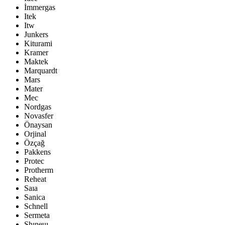
İmmergas
Itek
Itw
Junkers
Kiturami
Kramer
Maktek
Marquardt
Mars
Mater
Mec
Nordgas
Novasfer
Önaysan
Orjinal
Özçağ
Pakkens
Protec
Protherm
Reheat
Saıa
Sanica
Schnell
Sermeta
Shıneuı