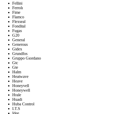
Fellini
Ferrolı
Fime
Flamco
Flexseal
Fondital
Fugas
G20
General
Generous
Gidex
Grundfos
Gruppo Gıordano
Gtc
Gte
Halm
Heatwave
Heave
Honeyvell
Honeywell
Hrale
Huadi
Huba Control
I.T.S
Idee