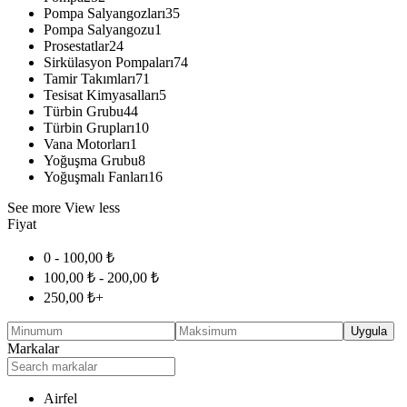
Pompa Salyangozları
35
Pompa Salyangozu
1
Prosestatlar
24
Sirkülasyon Pompaları
74
Tamir Takımları
71
Tesisat Kimyasalları
5
Türbin Grubu
44
Türbin Grupları
10
Vana Motorları
1
Yoğuşma Grubu
8
Yoğuşmalı Fanları
16
See more
View less
Fiyat
0 -
100,00
₺
100,00
₺
-
200,00
₺
250,00
₺
+
Uygula
Markalar
Airfel