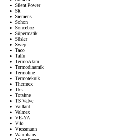
Silent Power
Sit
Sıemens
Sohon
Sonceboz
Süpermatik
Süsler
Swep
Taco
Taifu
TermoAkım
Termodinamik
Termolıne
Termoteknik
Thermex
Tks
Totalıne
TS Valve
Vaıllant
Valmex
VE-YA
Vilo
Vıessmann
Warmhaus