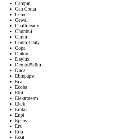
Campını
Can Conta
Ceme
Cewal
Chaffoteaux
Chunhui
Cimm
Control Italy
Copa
Daikin
Daylux
Demirdöküm
Duca
Ebmpapst
Eca
Ecoba
Elbi
Elektroterm
Eltek
Emko
Enpi
Epcos
Era
Erta
Essıt