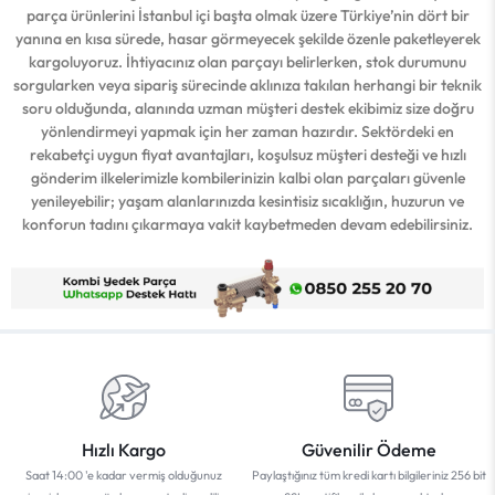
parça ürünlerini İstanbul içi başta olmak üzere Türkiye’nin dört bir
yanına en kısa sürede, hasar görmeyecek şekilde özenle paketleyerek
kargoluyoruz. İhtiyacınız olan parçayı belirlerken, stok durumunu
sorgularken veya sipariş sürecinde aklınıza takılan herhangi bir teknik
soru olduğunda, alanında uzman müşteri destek ekibimiz size doğru
yönlendirmeyi yapmak için her zaman hazırdır. Sektördeki en
rekabetçi uygun fiyat avantajları, koşulsuz müşteri desteği ve hızlı
gönderim ilkelerimizle kombilerinizin kalbi olan parçaları güvenle
yenileyebilir; yaşam alanlarınızda kesintisiz sıcaklığın, huzurun ve
konforun tadını çıkarmaya vakit kaybetmeden devam edebilirsiniz.
Hızlı Kargo
Güvenilir Ödeme
Saat 14:00 'e kadar vermiş olduğunuz
Paylaştığınız tüm kredi kartı bilgileriniz 256 bit