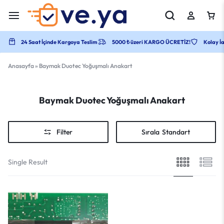
24 Saat İçinde Kargoya Teslim
5000 ₺ üzeri KARGO ÜCRETİZ!
Kolay İa
Anasayfa
»
Baymak Duotec Yoğuşmalı Anakart
Baymak Duotec Yoğuşmalı Anakart
Filter
Sırala
Standart
Single Result