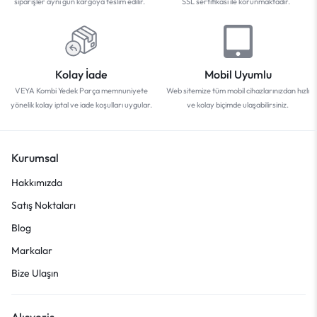
siparişler aynı gün kargoya teslim edilir.
SSL sertifikası ile korunmaktadır.
Kolay İade
Mobil Uyumlu
VEYA Kombi Yedek Parça memnuniyete
Web sitemize tüm mobil cihazlarınızdan hızlı
yönelik kolay iptal ve iade koşulları uygular.
ve kolay biçimde ulaşabilirsiniz.
Kurumsal
Hakkımızda
Satış Noktaları
Blog
Markalar
Bize Ulaşın
Alışveriş