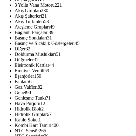
3 Yollu Vana Motoru
221
Akış Grupları
230
Akış Şalterleri
21
Akış Türbinleri
53
Ateşleme Grupları
49
Bağlantı Parçaları
39
Basınç Sondaları
31
Basınç ve Sıcaklık Göstergeleri
45
Diğer
32
Doldurma Muslukları
51
Düğmeler
32
Elektronik Kartlar
44
Emniyet Ventili
59
Eşanjörler
159
Fanlar
56
Gaz Valfleri
82
Genel
90
Genleşme Tankı
71
Hava Pürjoru
12
Hidrolik Blok
2
Hidrolik Gruplar
67
Kablo Soket
1
Kombi Kart Tamiri
400
NTC Sensör
265