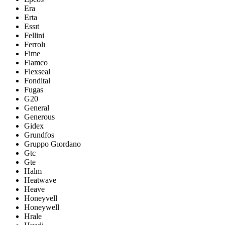
Era
Erta
Essıt
Fellini
Ferrolı
Fime
Flamco
Flexseal
Fondital
Fugas
G20
General
Generous
Gidex
Grundfos
Gruppo Gıordano
Gtc
Gte
Halm
Heatwave
Heave
Honeyvell
Honeywell
Hrale