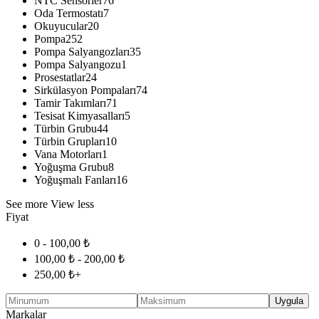
NTC Sensörler
76
Oda Termostatı
7
Okuyucular
20
Pompa
252
Pompa Salyangozları
35
Pompa Salyangozu
1
Prosestatlar
24
Sirkülasyon Pompaları
74
Tamir Takımları
71
Tesisat Kimyasalları
5
Türbin Grubu
44
Türbin Grupları
10
Vana Motorları
1
Yoğuşma Grubu
8
Yoğuşmalı Fanları
16
See more
View less
Fiyat
0 -
100,00
₺
100,00
₺
-
200,00
₺
250,00
₺
+
Uygula
Markalar