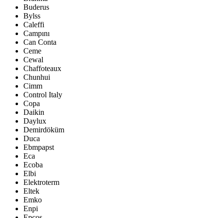
Buderus
Bylss
Caleffi
Campını
Can Conta
Ceme
Cewal
Chaffoteaux
Chunhui
Cimm
Control Italy
Copa
Daikin
Daylux
Demirdöküm
Duca
Ebmpapst
Eca
Ecoba
Elbi
Elektroterm
Eltek
Emko
Enpi
Epcos