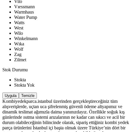
Vilo
Vıessmann
Warmhaus
Water Pump
Watts
West
Wilo
Winkelmann
Wıka
Wolf
Zag
Zilmet
Stok Durumu
Stokta
Stokta Yok
Uygula
Temizle
Kombiyedekparca.istanbul üzerinden gerçekleştireceğiniz tüm
alışverişlerde, uçtan uca şifrelenmiş güvenli ödeme altyapımız ve
dinamik teslimat ağımızla daima yanınızdayız. Özellikle soğuk kış
günlerinde ısıtma sistemi arızalarının ne kadar can sıkıcı ve acil bir
durum olabileceğinin bilincinde olarak, sipariş ettiğiniz kombi yedek
parça ürünlerini İstanbul içi başta olmak üzere Türkiye’nin dört bir