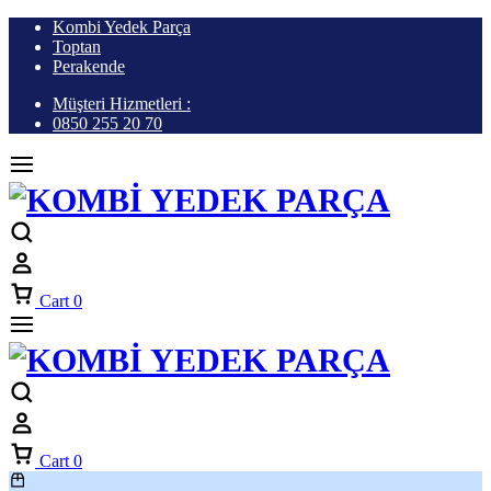
Kombi Yedek Parça
Toptan
Perakende
Müşteri Hizmetleri :
0850 255 20 70
Cart
0
Cart
0