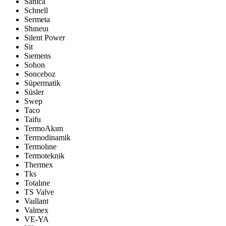
Sanica
Schnell
Sermeta
Shıneuı
Silent Power
Sit
Sıemens
Sohon
Sonceboz
Süpermatik
Süsler
Swep
Taco
Taifu
TermoAkım
Termodinamik
Termolıne
Termoteknik
Thermex
Tks
Totalıne
TS Valve
Vaıllant
Valmex
VE-YA