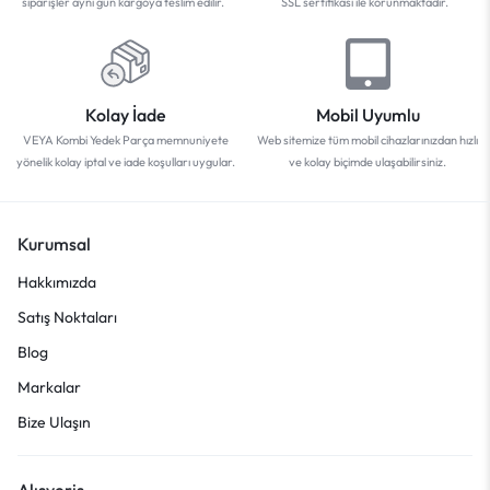
siparişler aynı gün kargoya teslim edilir.
SSL sertifikası ile korunmaktadır.
Kolay İade
Mobil Uyumlu
VEYA Kombi Yedek Parça memnuniyete
Web sitemize tüm mobil cihazlarınızdan hızlı
yönelik kolay iptal ve iade koşulları uygular.
ve kolay biçimde ulaşabilirsiniz.
Kurumsal
Hakkımızda
Satış Noktaları
Blog
Markalar
Bize Ulaşın
Alışveriş