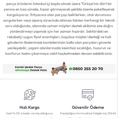
parça ürünlerini İstanbul içi başta olmak üzere Türkiye’nin dört bir
yanına en kısa sürede, hasar görmeyecek şekilde özenle paketleyerek
kargoluyoruz. İhtiyacınız olan parçayı belirlerken, stok durumunu
sorgularken veya sipariş sürecinde aklınıza takılan herhangi bir teknik
soru olduğunda, alanında uzman müşteri destek ekibimiz size doğru
yönlendirmeyi yapmak için her zaman hazırdır. Sektördeki en
rekabetçi uygun fiyat avantajları, koşulsuz müşteri desteği ve hızlı
gönderim ilkelerimizle kombilerinizin kalbi olan parçaları güvenle
yenileyebilir; yaşam alanlarınızda kesintisiz sıcaklığın, huzurun ve
konforun tadını çıkarmaya vakit kaybetmeden devam edebilirsiniz.
Hızlı Kargo
Güvenilir Ödeme
Saat 14:00 'e kadar vermiş olduğunuz
Paylaştığınız tüm kredi kartı bilgileriniz 256 bit