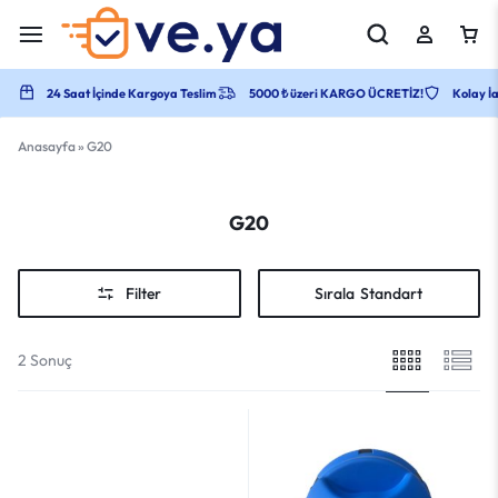
24 Saat İçinde Kargoya Teslim
5000 ₺ üzeri KARGO ÜCRETİZ!
Kolay İa
Anasayfa
»
G20
G20
Filter
Sırala
Standart
2 Sonuç