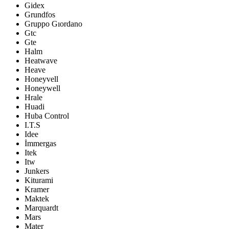
Gidex
Grundfos
Gruppo Gıordano
Gtc
Gte
Halm
Heatwave
Heave
Honeyvell
Honeywell
Hrale
Huadi
Huba Control
I.T.S
Idee
İmmergas
Itek
Itw
Junkers
Kiturami
Kramer
Maktek
Marquardt
Mars
Mater