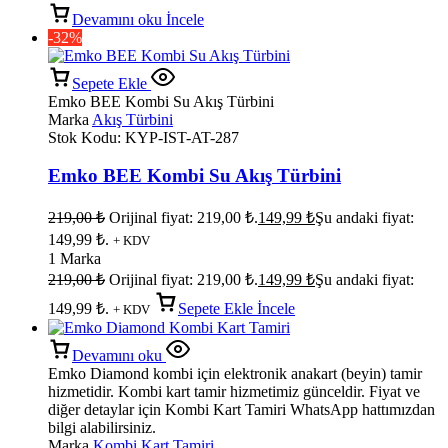
Devamını oku
İncele
-32%
Sepete Ekle
Emko BEE Kombi Su Akış Türbini
Marka
Akış Türbini
Stok Kodu:
KYP-IST-AT-287
Emko BEE Kombi Su Akış Türbini
219,00
₺
Orijinal fiyat: 219,00 ₺.
149,99
₺
Şu andaki fiyat:
149,99 ₺.
+ KDV
1 Marka
219,00
₺
Orijinal fiyat: 219,00 ₺.
149,99
₺
Şu andaki fiyat:
149,99 ₺.
Sepete Ekle
İncele
+ KDV
Devamını oku
Emko Diamond kombi için elektronik anakart (beyin) tamir
hizmetidir. Kombi kart tamir hizmetimiz günceldir. Fiyat ve
diğer detaylar için Kombi Kart Tamiri WhatsApp hattımızdan
bilgi alabilirsiniz.
Marka
Kombi Kart Tamiri