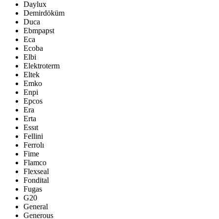
Daylux
Demirdöküm
Duca
Ebmpapst
Eca
Ecoba
Elbi
Elektroterm
Eltek
Emko
Enpi
Epcos
Era
Erta
Essıt
Fellini
Ferrolı
Fime
Flamco
Flexseal
Fondital
Fugas
G20
General
Generous