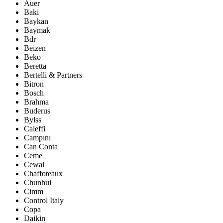
Auer
Baki
Baykan
Baymak
Bdr
Beizen
Beko
Beretta
Bertelli & Partners
Bitron
Bosch
Brahma
Buderus
Bylss
Caleffi
Campını
Can Conta
Ceme
Cewal
Chaffoteaux
Chunhui
Cimm
Control Italy
Copa
Daikin