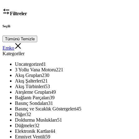
Filtreler
Seçili
Tümünü Temizle
Emko
Kategoriler
Uncategorized
1
3 Yollu Vana Motoru
221
Akış Grupları
230
Akış Şalterleri
21
Akış Türbinleri
53
Ateşleme Grupları
49
Bağlantı Parçaları
39
Basınç Sondaları
31
Basınç ve Sıcaklık Göstergeleri
45
Diğer
32
Doldurma Muslukları
51
Düğmeler
32
Elektronik Kartlar
44
Emniyet Ventili
59