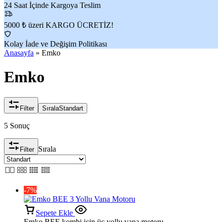
24 Saat İçinde Kargoya Teslim
5000 ₺ üzeri KARGO ÜCRETİZ!
Kolay İade ve Değişim Politikası
Anasayfa
»
Emko
Emko
Filter
Sırala
Standart
5 Sonuç
Sırala
Filter
-7%
Sepete Ekle
Emko BEE kombi için üç yollu vana motoru.