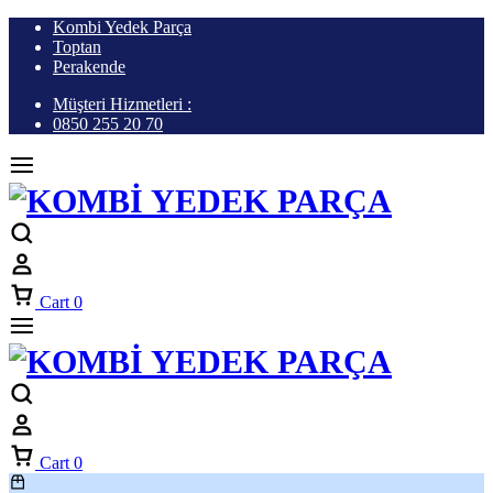
Kombi Yedek Parça
Toptan
Perakende
Müşteri Hizmetleri :
0850 255 20 70
Cart
0
Cart
0