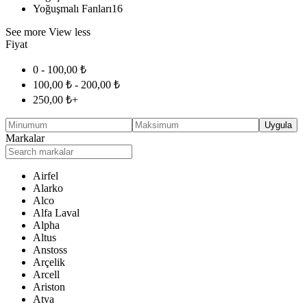
Yoğuşmalı Fanları
16
See more
View less
Fiyat
0 -
100,00
₺
100,00
₺
-
200,00
₺
250,00
₺
+
Uygula
Markalar
Airfel
Alarko
Alco
Alfa Laval
Alpha
Altus
Anstoss
Arçelik
Arcell
Ariston
Atva