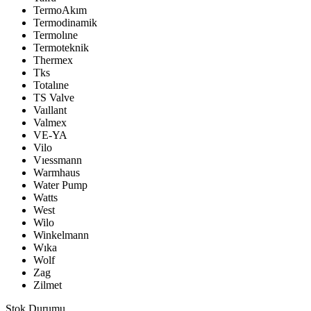
TermoAkım
Termodinamik
Termolıne
Termoteknik
Thermex
Tks
Totalıne
TS Valve
Vaıllant
Valmex
VE-YA
Vilo
Vıessmann
Warmhaus
Water Pump
Watts
West
Wilo
Winkelmann
Wıka
Wolf
Zag
Zilmet
Stok Durumu