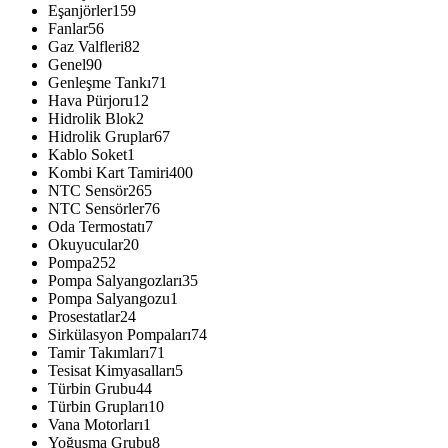
Eşanjörler
159
Fanlar
56
Gaz Valfleri
82
Genel
90
Genleşme Tankı
71
Hava Pürjoru
12
Hidrolik Blok
2
Hidrolik Gruplar
67
Kablo Soket
1
Kombi Kart Tamiri
400
NTC Sensör
265
NTC Sensörler
76
Oda Termostatı
7
Okuyucular
20
Pompa
252
Pompa Salyangozları
35
Pompa Salyangozu
1
Prosestatlar
24
Sirkülasyon Pompaları
74
Tamir Takımları
71
Tesisat Kimyasalları
5
Türbin Grubu
44
Türbin Grupları
10
Vana Motorları
1
Yoğuşma Grubu
8