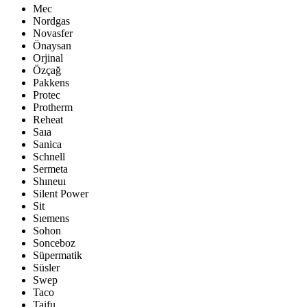
Mec
Nordgas
Novasfer
Önaysan
Orjinal
Özçağ
Pakkens
Protec
Protherm
Reheat
Saıa
Sanica
Schnell
Sermeta
Shıneuı
Silent Power
Sit
Sıemens
Sohon
Sonceboz
Süpermatik
Süsler
Swep
Taco
Taifu