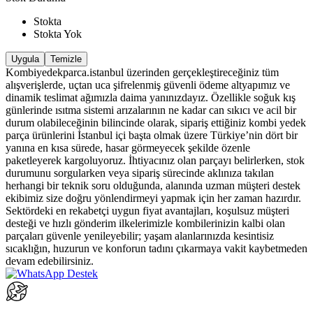
Stokta
Stokta Yok
Uygula
Temizle
Kombiyedekparca.istanbul üzerinden gerçekleştireceğiniz tüm
alışverişlerde, uçtan uca şifrelenmiş güvenli ödeme altyapımız ve
dinamik teslimat ağımızla daima yanınızdayız. Özellikle soğuk kış
günlerinde ısıtma sistemi arızalarının ne kadar can sıkıcı ve acil bir
durum olabileceğinin bilincinde olarak, sipariş ettiğiniz kombi yedek
parça ürünlerini İstanbul içi başta olmak üzere Türkiye’nin dört bir
yanına en kısa sürede, hasar görmeyecek şekilde özenle
paketleyerek kargoluyoruz. İhtiyacınız olan parçayı belirlerken, stok
durumunu sorgularken veya sipariş sürecinde aklınıza takılan
herhangi bir teknik soru olduğunda, alanında uzman müşteri destek
ekibimiz size doğru yönlendirmeyi yapmak için her zaman hazırdır.
Sektördeki en rekabetçi uygun fiyat avantajları, koşulsuz müşteri
desteği ve hızlı gönderim ilkelerimizle kombilerinizin kalbi olan
parçaları güvenle yenileyebilir; yaşam alanlarınızda kesintisiz
sıcaklığın, huzurun ve konforun tadını çıkarmaya vakit kaybetmeden
devam edebilirsiniz.